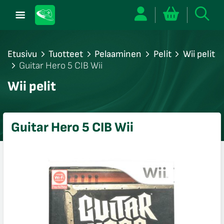
Etusivu
Tuotteet
Pelaaminen
Pelit
Wii pelit
Guitar Hero 5 CIB Wii
/sulje
Wii pelit
likko
/sulje
likko
Guitar Hero 5 CIB Wii
/sulje
likko