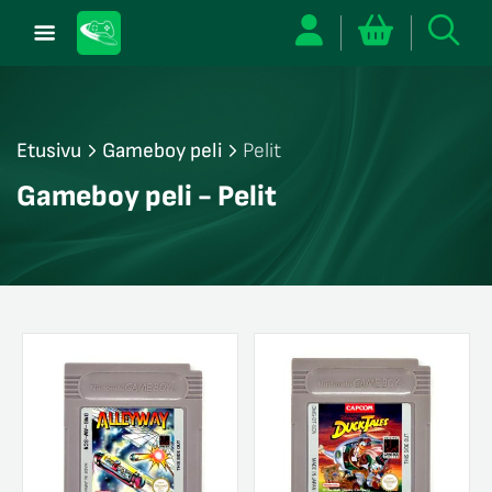
Etusivu
Gameboy peli
Pelit
/sulje
Gameboy peli - Pelit
likko
/sulje
likko
/sulje
likko