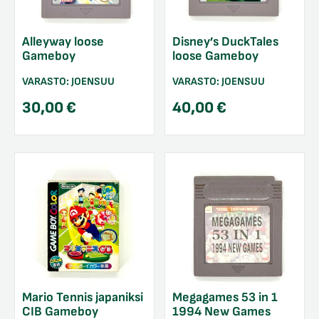
Alleyway loose
Disney’s DuckTales
Gameboy
loose Gameboy
VARASTO:
JOENSUU
VARASTO:
JOENSUU
30,00
€
40,00
€
Mario Tennis japaniksi
Megagames 53 in 1
CIB Gameboy
1994 New Games