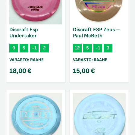
Discraft Esp
Discraft ESP Zeus –
Undertaker
Paul McBeth
9
5
-1
2
12
5
-1
3
VARASTO:
RAAHE
VARASTO:
RAAHE
18,00
€
15,00
€