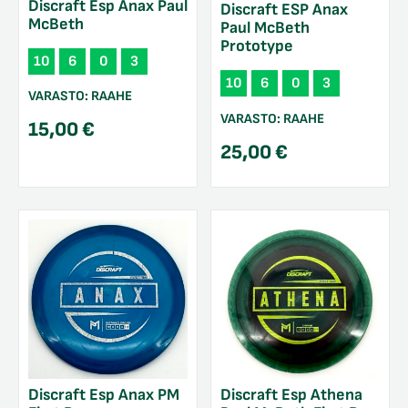
Discraft Esp Anax Paul
Discraft ESP Anax
McBeth
Paul McBeth
Prototype
10
6
0
3
10
6
0
3
VARASTO:
RAAHE
VARASTO:
RAAHE
15,00
€
25,00
€
Discraft Esp Anax PM
Discraft Esp Athena