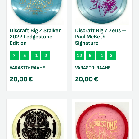
Discraft Big Z Stalker
Discraft Big Z Zeus –
2022 Ledgestone
Paul McBeth
Edition
Signature
7
5
-1
2
12
5
-1
3
VARASTO:
RAAHE
VARASTO:
RAAHE
20,00
€
20,00
€