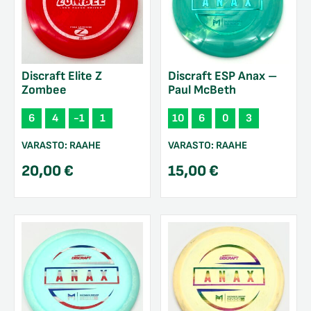
Discraft Elite Z
Discraft ESP Anax –
Zombee
Paul McBeth
6
4
-1
1
10
6
0
3
VARASTO:
RAAHE
VARASTO:
RAAHE
20,00
€
15,00
€