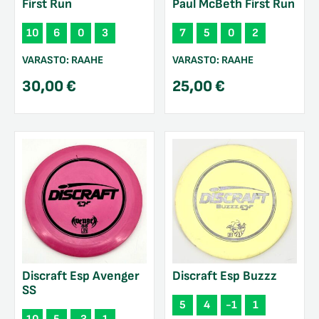
First Run
Paul McBeth First Run
10
6
0
3
7
5
0
2
VARASTO:
RAAHE
VARASTO:
RAAHE
30,00
€
25,00
€
Discraft Esp Avenger
Discraft Esp Buzzz
SS
5
4
-1
1