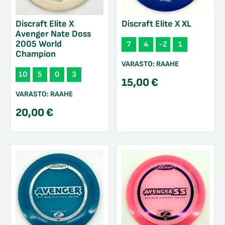
Discraft Elite X
Discraft Elite X XL
Avenger Nate Doss
2005 World
7
4
-2
1
Champion
VARASTO:
RAAHE
10
5
0
3
15,00
€
VARASTO:
RAAHE
20,00
€