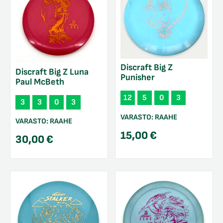
Discraft Big Z
Discraft Big Z Luna
Punisher
Paul McBeth
12
5
0
3
3
3
0
3
VARASTO:
RAAHE
VARASTO:
RAAHE
15,00
€
30,00
€