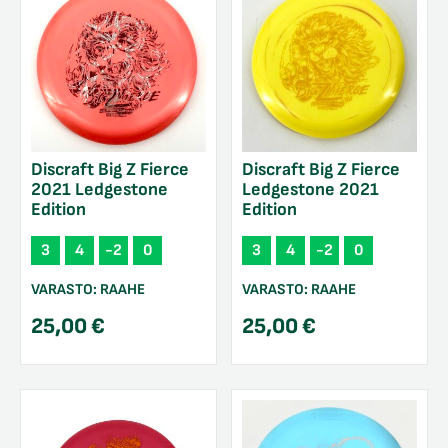
Discraft Big Z Fierce
Discraft Big Z Fierce
2021 Ledgestone
Ledgestone 2021
Edition
Edition
3
4
-2
0
3
4
-2
0
VARASTO:
RAAHE
VARASTO:
RAAHE
25,00
€
25,00
€
/sulje
likko
/sulje
likko