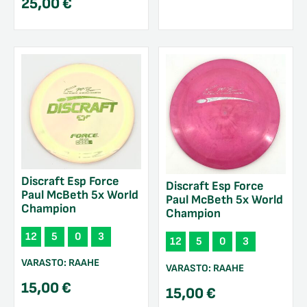
25,00
€
Discraft Esp Force
Discraft Esp Force
Paul McBeth 5x World
Paul McBeth 5x World
Champion
Champion
12
5
0
3
12
5
0
3
VARASTO:
RAAHE
VARASTO:
RAAHE
15,00
€
15,00
€