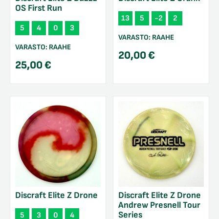
OS First Run
13
5
-2
2
5
4
0
3
VARASTO:
RAAHE
VARASTO:
RAAHE
20,00
€
25,00
€
Discraft Elite Z Drone
Discraft Elite Z Drone
Andrew Presnell Tour
Series
5
3
0
4