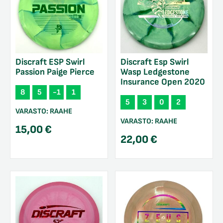
Discraft ESP Swirl
Discraft Esp Swirl
Passion Paige Pierce
Wasp Ledgestone
Insurance Open 2020
8
5
-1
1
5
3
0
2
VARASTO:
RAAHE
VARASTO:
RAAHE
15,00
€
22,00
€