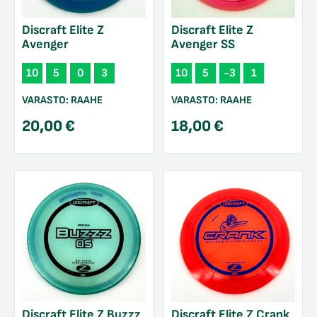
Discraft Elite Z
Discraft Elite Z
Avenger
Avenger SS
10
5
0
3
10
5
-3
1
VARASTO:
RAAHE
VARASTO:
RAAHE
20,00
€
18,00
€
Discraft Elite Z Buzzz
Discraft Elite Z Crank