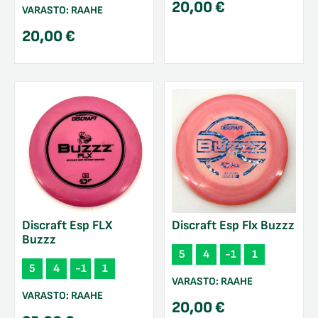
20,00
€
VARASTO:
RAAHE
20,00
€
Discraft Esp FLX
Discraft Esp Flx Buzzz
Buzzz
5
4
-1
1
5
4
-1
1
VARASTO:
RAAHE
VARASTO:
RAAHE
20,00
€