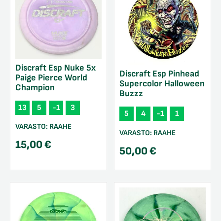
Discraft Esp Nuke 5x
Discraft Esp Pinhead
Paige Pierce World
Supercolor Halloween
Champion
Buzzz
13
5
-1
3
5
4
-1
1
VARASTO:
RAAHE
VARASTO:
RAAHE
15,00
€
50,00
€