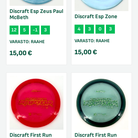
Discraft Esp Zeus Paul
Discraft Esp Zone
McBeth
4
3
0
3
12
5
-1
3
VARASTO:
RAAHE
VARASTO:
RAAHE
15,00
€
15,00
€
Discraft First Run
Discraft First Run