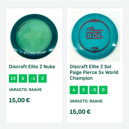
Discraft Elite Z Nuke
Discraft Elite Z Sol
Paige Pierce 5x World
Champion
13
5
-1
3
VARASTO:
RAAHE
4
5
-3
0
15,00
€
VARASTO:
RAAHE
15,00
€