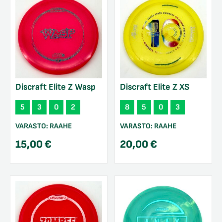
Discraft Elite Z Wasp
Discraft Elite Z XS
5
3
0
2
8
5
0
3
VARASTO:
RAAHE
VARASTO:
RAAHE
15,00
€
20,00
€