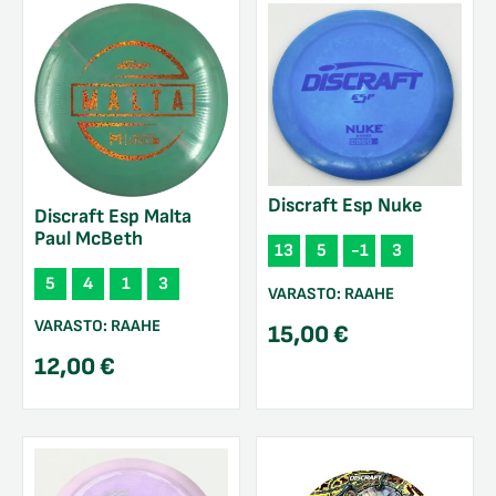
Discraft Esp Nuke
Discraft Esp Malta
Paul McBeth
13
5
-1
3
5
4
1
3
VARASTO:
RAAHE
VARASTO:
RAAHE
15,00
€
12,00
€