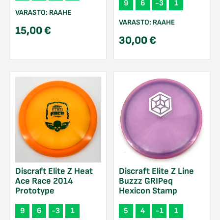
9
6
-3
1
VARASTO:
RAAHE
VARASTO:
RAAHE
15,00
€
30,00
€
Discraft Elite Z Heat
Discraft Elite Z Line
Ace Race 2014
Buzzz GRIPeq
Prototype
Hexicon Stamp
9
6
-3
1
5
4
-1
1