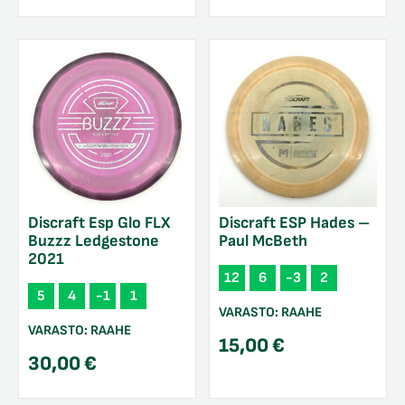
Discraft Esp Glo FLX
Discraft ESP Hades –
Buzzz Ledgestone
Paul McBeth
2021
12
6
-3
2
5
4
-1
1
VARASTO:
RAAHE
VARASTO:
RAAHE
15,00
€
30,00
€