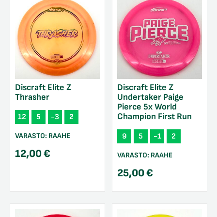
Discraft Elite Z
Discraft Elite Z
Thrasher
Undertaker Paige
Pierce 5x World
Champion First Run
12
5
-3
2
VARASTO:
RAAHE
9
5
-1
2
12,00
€
VARASTO:
RAAHE
25,00
€