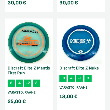
30,00
€
30,00
€
Discraft Elite Z Mantis
Discraft Elite Z Nuke
First Run
13
4
-1
3
8
4
-2
2
VARASTO:
RAAHE
VARASTO:
RAAHE
18,00
€
25,00
€