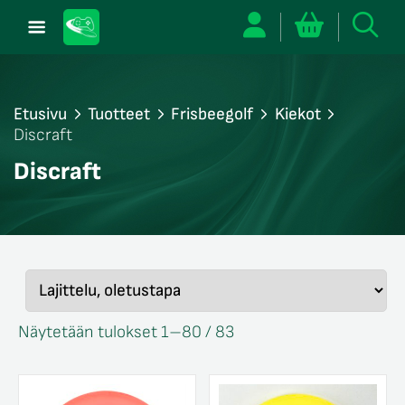
Etusivu
Tuotteet
Frisbeegolf
Kiekot
Discraft
/sulje
Discraft
likko
/sulje
likko
/sulje
likko
Näytetään tulokset 1–80 / 83