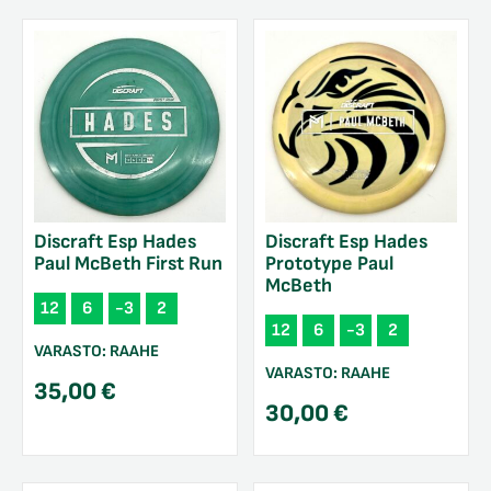
Discraft Esp Hades
Discraft Esp Hades
Paul McBeth First Run
Prototype Paul
McBeth
12
6
-3
2
12
6
-3
2
VARASTO:
RAAHE
VARASTO:
RAAHE
35,00
€
30,00
€