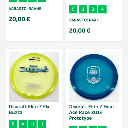
VARASTO:
RAAHE
5
3
0
4
20,00
€
VARASTO:
RAAHE
20,00
€
Discraft Elite Z Flx
Discraft Elite Z Heat
Buzzz
Ace Race 2014
Prototype
5
4
-1
1