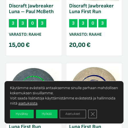
Discraft Jawbreaker
Discraft Jawbreaker
Luna – Paul McBeth
Luna First Run
3
3
0
3
3
3
0
3
VARASTO:
RAAHE
VARASTO:
RAAHE
15,00
€
20,00
€
Käytämme evästeitä antaaksemme sinulle parhaan mahdollisen
kokemuksen sivuillamme.
Voit saada lisätietoja käyttämistämme evästeistä ja hallinnoida
niitä
asetuksista
.
Sulje evästebanneri
Hyväksy
Hylkää
Asetukset
Discraft Jawbreaker
Discraft Jawbreaker
Luna First Run
Luna First Run