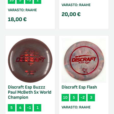
10
5
-3
1
VARASTO:
RAAHE
VARASTO:
RAAHE
20,00
€
18,00
€
Discraft Esp Flash
Discraft Esp Buzzz
Paul McBeth 5x World
Champion
10
5
-2
3
VARASTO:
RAAHE
5
4
-1
1