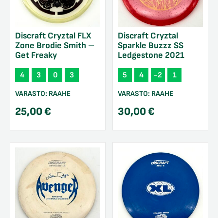
Discraft Cryztal FLX
Discraft Cryztal
Zone Brodie Smith –
Sparkle Buzzz SS
Get Freaky
Ledgestone 2021
4
3
0
3
5
4
-2
1
VARASTO:
RAAHE
VARASTO:
RAAHE
25,00
€
30,00
€