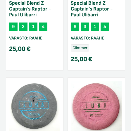
Special Blend Z
Special Blend Z
Captain`s Raptor -
Captain`s Raptor -
Paul Ulibarri
Paul Ulibarri
9
3
1
4
9
3
1
4
VARASTO:
RAAHE
VARASTO:
RAAHE
25,00
€
Glimmer
25,00
€