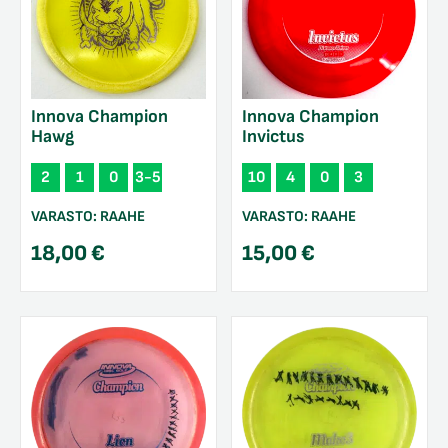
Innova Champion
Innova Champion
Hawg
Invictus
2
1
0
3-5
10
4
0
3
VARASTO:
RAAHE
VARASTO:
RAAHE
18,00
€
15,00
€