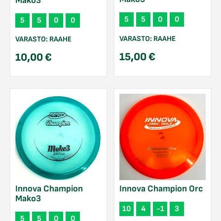
Mako3
5
5
0
0
5
5
0
0
VARASTO:
RAAHE
VARASTO:
RAAHE
15,00
€
10,00
€
Innova Champion
Innova Champion Orc
Mako3
10
4
-1
3
5
5
0
0