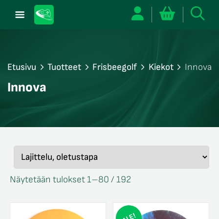
Etusivu
Tuotteet
Frisbeegolf
Kiekot
Innova
/sulje
Innova
likko
/sulje
likko
/sulje
likko
Näytetään tulokset 1–80 / 192
ALE!