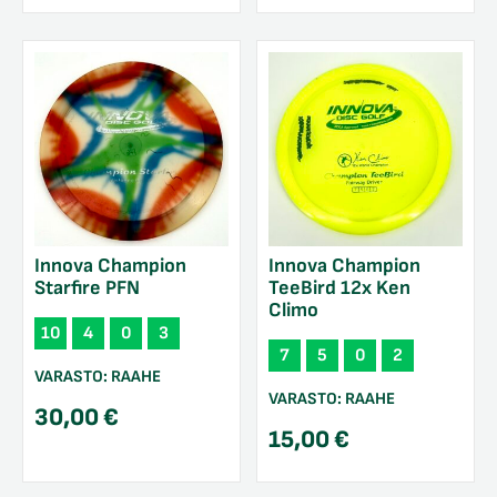
Innova Champion
Innova Champion
Starfire PFN
TeeBird 12x Ken
Climo
10
4
0
3
7
5
0
2
VARASTO:
RAAHE
VARASTO:
RAAHE
30,00
€
15,00
€