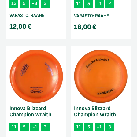
13
5
-3
3
11
5
-1
2
VARASTO:
RAAHE
VARASTO:
RAAHE
12,00
€
18,00
€
Innova Blizzard
Innova Blizzard
Champion Wraith
Champion Wraith
11
5
-1
3
11
5
-1
3