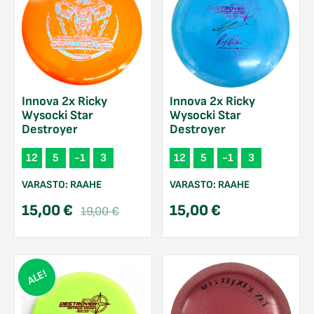
Innova 2x Ricky
Innova 2x Ricky
Wysocki Star
Wysocki Star
Destroyer
Destroyer
12
5
-1
3
12
5
-1
3
VARASTO:
RAAHE
VARASTO:
RAAHE
Alkuperäinen
Nykyinen
15,00
€
15,00
€
19,00
€
hinta
hinta
oli:
on:
19,00 €.
15,00 €.
ALE!