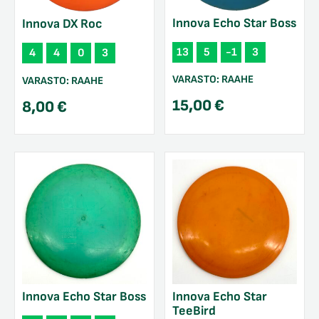
Innova Echo Star Boss
Innova DX Roc
13
5
-1
3
4
4
0
3
VARASTO:
RAAHE
VARASTO:
RAAHE
15,00
€
8,00
€
Innova Echo Star Boss
Innova Echo Star
TeeBird