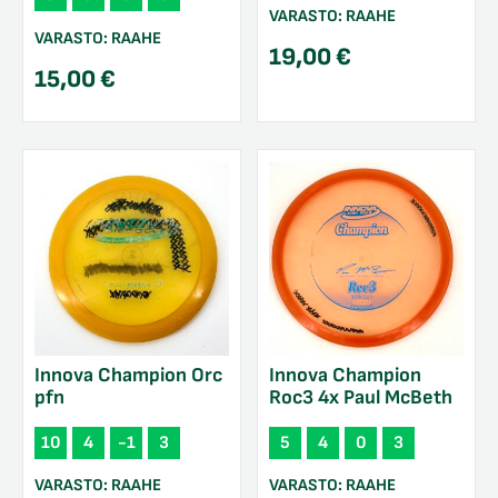
VARASTO:
RAAHE
VARASTO:
RAAHE
19,00
€
15,00
€
Innova Champion Orc
Innova Champion
pfn
Roc3 4x Paul McBeth
10
4
-1
3
5
4
0
3
VARASTO:
RAAHE
VARASTO:
RAAHE