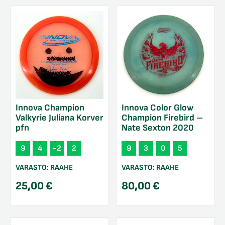
Innova Champion
Innova Color Glow
Valkyrie Juliana Korver
Champion Firebird –
pfn
Nate Sexton 2020
9
4
-2
2
9
3
0
5
VARASTO:
RAAHE
VARASTO:
RAAHE
25,00
€
80,00
€