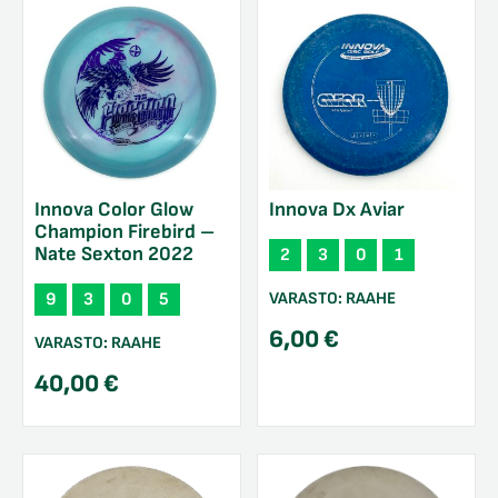
Innova Color Glow
Innova Dx Aviar
Champion Firebird –
Nate Sexton 2022
2
3
0
1
VARASTO:
RAAHE
9
3
0
5
6,00
€
VARASTO:
RAAHE
40,00
€