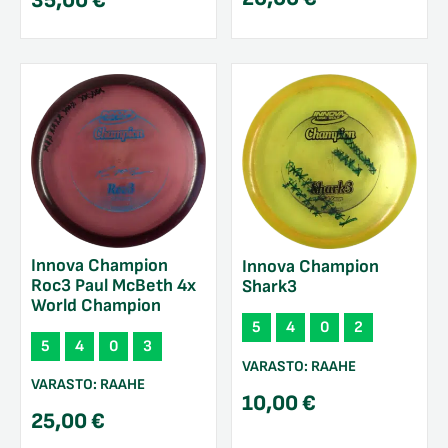
35,00
€
Innova Champion
Innova Champion
Roc3 Paul McBeth 4x
Shark3
World Champion
5
4
0
2
5
4
0
3
VARASTO:
RAAHE
VARASTO:
RAAHE
10,00
€
25,00
€