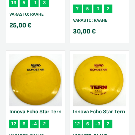
13
5
-1
3
7
5
0
2
VARASTO:
RAAHE
VARASTO:
RAAHE
25,00
€
30,00
€
Innova Echo Star Tern
Innova Echo Star Tern
12
6
-4
2
12
6
-3
2