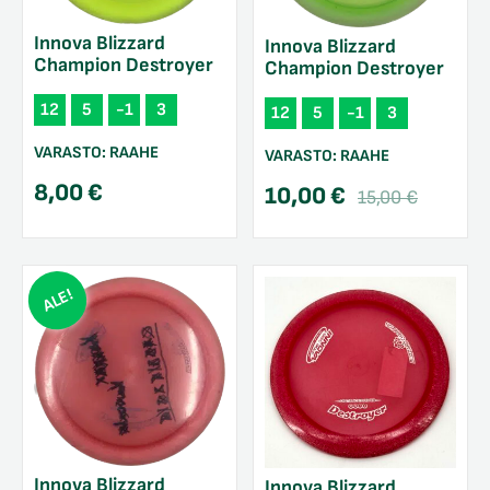
Innova Blizzard
Innova Blizzard
Champion Destroyer
Champion Destroyer
12
5
-1
3
12
5
-1
3
VARASTO:
RAAHE
VARASTO:
RAAHE
8,00
€
Alkupe
Nykyi
10,00
€
15,00
€
hinta
hinta
oli:
on:
15,00 
10,00 
ALE!
Innova Blizzard
Innova Blizzard