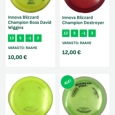
Innova Blizzard
Innova Blizzard
Champion Boss David
Champion Destroyer
Wiggins
12
5
-1
3
13
5
-1
3
VARASTO:
RAAHE
VARASTO:
RAAHE
12,00
€
10,00
€
ALE!