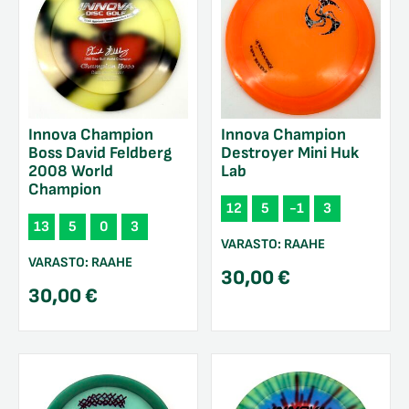
Innova Champion
Innova Champion
Boss David Feldberg
Destroyer Mini Huk
2008 World
Lab
Champion
12
5
-1
3
13
5
0
3
VARASTO:
RAAHE
VARASTO:
RAAHE
30,00
€
30,00
€