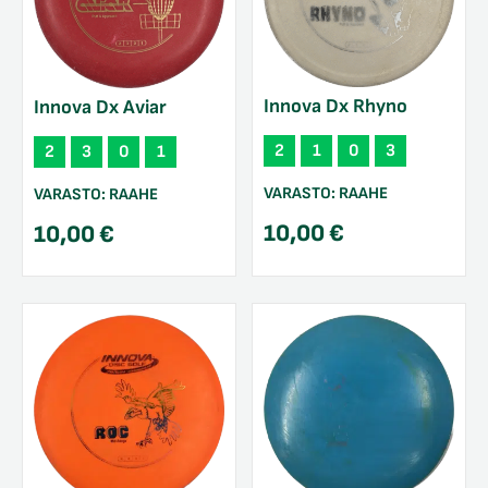
Innova Dx Rhyno
Innova Dx Aviar
2
1
0
3
2
3
0
1
VARASTO:
RAAHE
VARASTO:
RAAHE
10,00
€
10,00
€