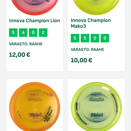
Innova Champion
Innova Champion Lion
Mako3
5
4
0
2
5
5
0
0
VARASTO:
RAAHE
VARASTO:
RAAHE
12,00
€
10,00
€