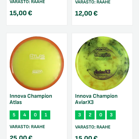
VARASTO:
RAAHE
VARASTO:
RAAHE
15,00
€
12,00
€
Innova Champion
Innova Champion
Atlas
AviarX3
5
4
0
1
3
2
0
3
VARASTO:
RAAHE
VARASTO:
RAAHE
25,00
€
15,00
€