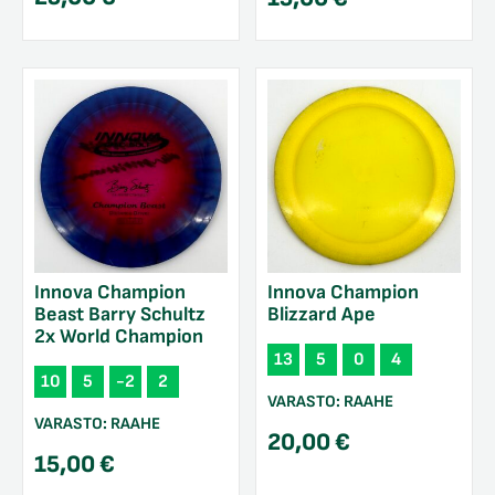
Innova Champion
Innova Champion
Beast Barry Schultz
Blizzard Ape
2x World Champion
13
5
0
4
10
5
-2
2
VARASTO:
RAAHE
VARASTO:
RAAHE
20,00
€
15,00
€