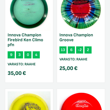
Innova Champion
Innova Champion
Firebird Ken Climo
Groove
pfn
13
6
-2
2
9
3
0
4
VARASTO:
RAAHE
VARASTO:
RAAHE
25,00
€
35,00
€