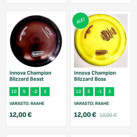
ALE!
Innova Champion
Innova Champion
Blizzard Beast
Blizzard Boss
10
5
-2
2
13
5
-1
3
VARASTO:
RAAHE
VARASTO:
RAAHE
Alkupe
Nykyi
12,00
€
12,00
€
13,00
€
hinta
hinta
oli:
on:
13,00 
12,00 