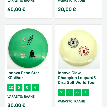
VARASTO:
RAAHE
VARASTO:
RAAHE
40,00
€
30,00
€
Innova Echo Star
Innova Glow
XCaliber
Champion Leopard3
Disc Golf World Tour
12
5
0
4
7
5
-2
1
VARASTO:
RAAHE
VARASTO:
RAAHE
30,00
€