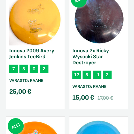
Innova 2009 Avery
Innova 2x Ricky
Jenkins TeeBird
Wysocki Star
Destroyer
7
5
0
2
12
5
-1
3
VARASTO:
RAAHE
VARASTO:
RAAHE
25,00
€
Alkupe
Nykyin
15,00
€
17,00
€
hinta
hinta
oli:
on:
/sulje
17,00 €
15,00 €
likko
ALE!
/sulje
likko