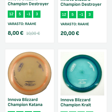
Champion Destroyer
Champion Destroyer
12
5
-1
3
12
5
-1
3
VARASTO:
RAAHE
VARASTO:
RAAHE
Alkuperäinen
Nykyinen
8,00
€
20,00
€
10,00
€
hinta
hinta
oli:
on:
10,00 €.
8,00 €.
Innova Blizzard
Innova Blizzard
Champion Katana
Champion Krait