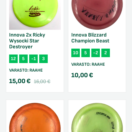
Innova 2x Ricky
Innova Blizzard
Wysocki Star
Champion Beast
Destroyer
10
5
-2
2
12
5
-1
3
VARASTO:
RAAHE
VARASTO:
RAAHE
10,00
€
Alkuperäinen
Nykyinen
15,00
€
16,00
€
hinta
hinta
oli:
on:
16,00 €.
15,00 €.