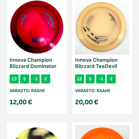
Innova Champion
Innova Champion
Blizzard Dominator
Blizzard TeeDevil
13
5
-1
2
12
5
-1
2
VARASTO:
RAAHE
VARASTO:
RAAHE
12,00
€
20,00
€