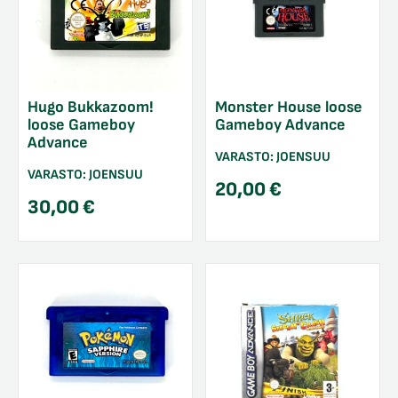
Hugo Bukkazoom!
Monster House loose
loose Gameboy
Gameboy Advance
Advance
VARASTO:
JOENSUU
VARASTO:
JOENSUU
20,00
€
30,00
€
/sulje
likko
/sulje
likko
/sulje
likko