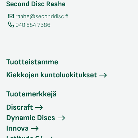
Second Disc Raahe
raahe@seconddisc.fi
040 584 7686
Tuotteistamme
Kiekkojen kuntoluokitukset
Tuotemerkkejä
Discraft
Dynamic Discs
Innova