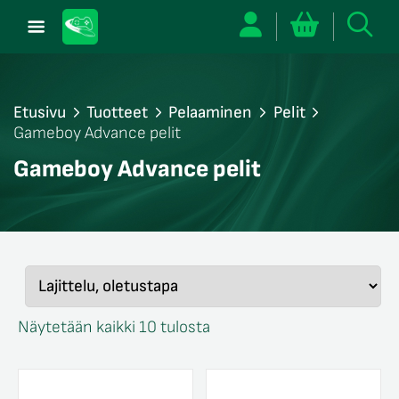
Etusivu
Tuotteet
Pelaaminen
Pelit
Gameboy Advance pelit
/sulje
Gameboy Advance pelit
likko
/sulje
likko
/sulje
likko
/sulje
likko
/sulje
likko
Näytetään kaikki 10 tulosta