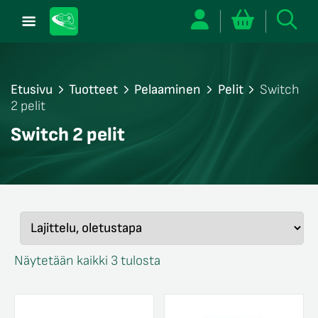
Etusivu
Tuotteet
Pelaaminen
Pelit
Switch
2 pelit
/sulje
Switch 2 pelit
likko
/sulje
likko
/sulje
likko
/sulje
likko
/sulje
likko
Näytetään kaikki 3 tulosta