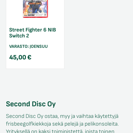
Street Fighter 6 NIB
Switch 2
VARASTO:
JOENSUU
45,00
€
/sulje
likko
/sulje
likko
Second Disc Oy
/sulje
Second Disc Oy ostaa, myy ja vaihtaa käytettyjä
likko
frisbeegolfkiekkoja sekä pelejä ja pelikonsoleita.
Yrityksellä on kaksi toimipistettä, joista toinen