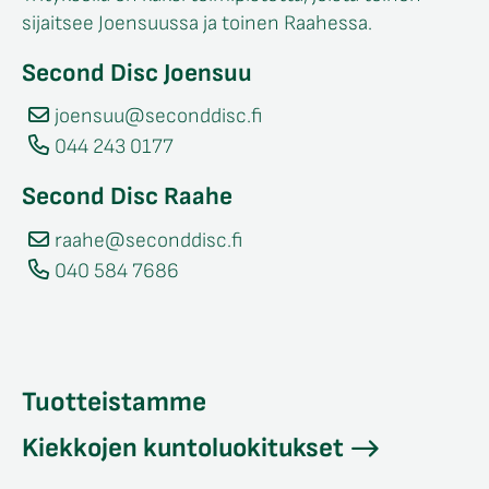
sijaitsee Joensuussa ja toinen Raahessa.
Second Disc Joensuu
joensuu@seconddisc.fi
044 243 0177
Second Disc Raahe
raahe@seconddisc.fi
040 584 7686
Tuotteistamme
Kiekkojen kuntoluokitukset