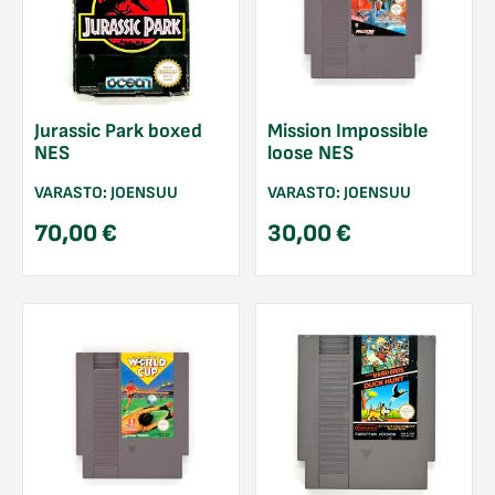
Jurassic Park boxed
Mission Impossible
NES
loose NES
VARASTO:
JOENSUU
VARASTO:
JOENSUU
70,00
€
30,00
€
/sulje
likko
/sulje
likko
/sulje
likko