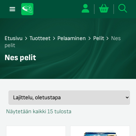
Etusivu
Tuotteet
Pelaaminen
Pelit
Nes
pelit
/sulje
Nes pelit
likko
/sulje
likko
/sulje
likko
/sulje
likko
/sulje
likko
Näytetään kaikki 15 tulosta