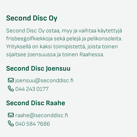
Second Disc Oy
Second Disc Oy ostaa, myy ja vaihtaa käytettyjä
frisbeegolfkiekkoja sekä pelejä ja pelikonsoleita.
Yrityksellä on kaksi toimipistettä, joista toinen
sijaitsee Joensuussa ja toinen Raahessa.
Second Disc Joensuu
joensuu@seconddisc.fi
044 243 0177
Second Disc Raahe
raahe@seconddisc.fi
040 584 7686