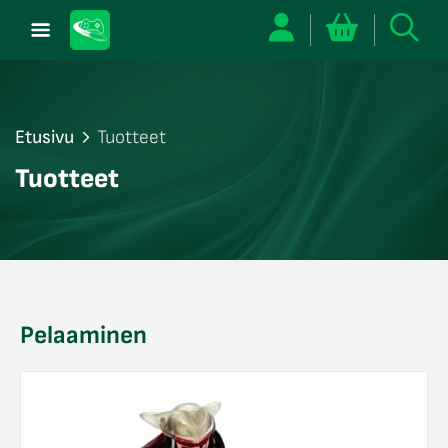
Etusivu
Tuotteet
/sulje
Tuotteet
likko
/sulje
likko
/sulje
likko
Pelaaminen