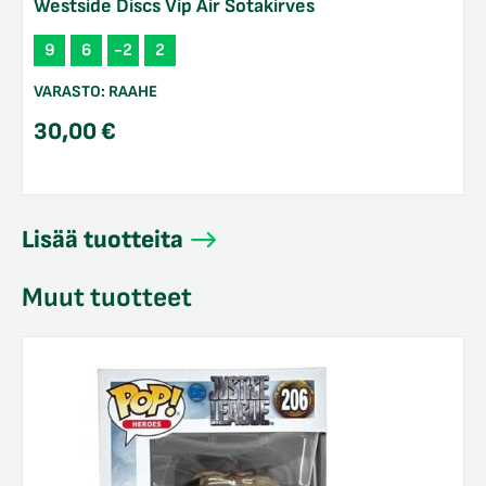
Westside Discs Vip Air Sotakirves
9
6
-2
2
VARASTO:
RAAHE
30,00
€
Lisää tuotteita
Muut tuotteet