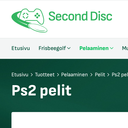
/sulje
Etusivu
Frisbeegolf
Pelaaminen
Mu
likko
/sulje
likko
/sulje
Etusivu
Tuotteet
Pelaaminen
Pelit
Ps2 pel
likko
Ps2 pelit