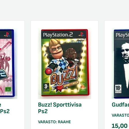
e
Buzz! Sporttivisa
Gudfa
 Ps2
Ps2
VARAST
VARASTO:
RAAHE
15,00