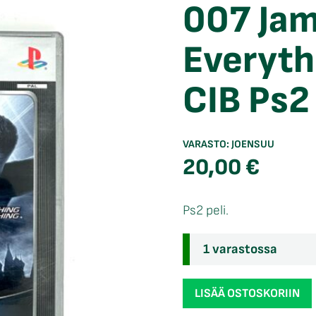
007 Ja
Everyth
CIB Ps2
VARASTO:
JOENSUU
20,00
€
Ps2 peli.
1 varastossa
007
LISÄÄ OSTOSKORIIN
James