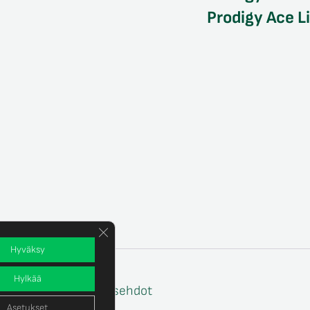
Prodigy Ace L
Sulje evästebanneri
Hyväksy
Hylkää
e
Tilaus- ja toimitusehdot
Asetukset