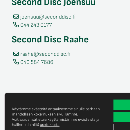
Second Disc Joensuu
joensuu@seconddisc.fi
044 243 0177
Second Disc Raahe
raahe@seconddisc.fi
040 584 7686
Käytämme evästeitä antaaksemme sinulle parhaan
mahdollisen kokemuksen sivuillamme.
Voit saada lisätietoja käyttämistämme evästeistä ja
Tietosuojaselost
© Copyright 2025 Second Disc Oy
hallinnoida niitä
asetuksista
.