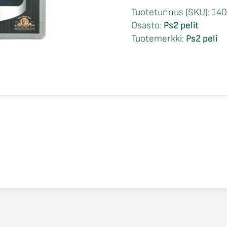
Bond
Tuotetunnus (SKU):
14
Everything
Osasto:
Ps2 pelit
or
Tuotemerkki:
Ps2 peli
Nothing
CIB
Ps2
määrä