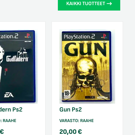
KAIKKI TUOTTEET
dern Ps2
Gun Ps2
O:
RAAHE
VARASTO:
RAAHE
€
20,00
€