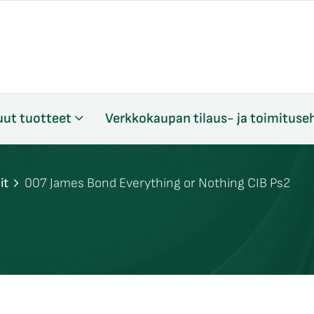
ut tuotteet
Verkkokaupan tilaus- ja toimituse
it
007 James Bond Everything or Nothing CIB Ps2