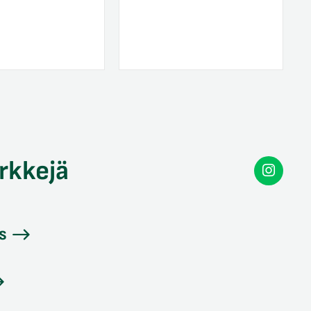
rkkejä
Secon
Instag
s