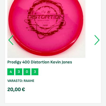
Prodigy 400 Distortion Kevin Jones
4
3
0
3
VARASTO:
RAAHE
20,00
€