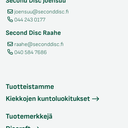
Second Disc Joensuu
joensuu@seconddisc.fi
044 243 0177
Second Disc Raahe
raahe@seconddisc.fi
040 584 7686
Tuotteistamme
Kiekkojen kuntoluokitukset
Tuotemerkkejä