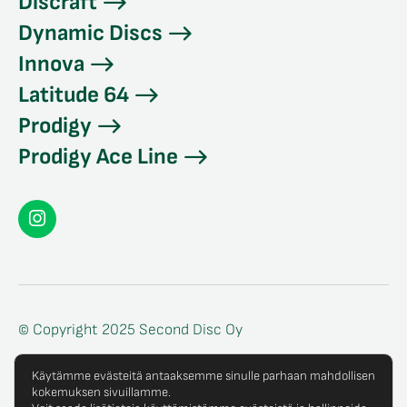
Discraft
Dynamic Discs
Innova
Latitude 64
Prodigy
Prodigy Ace Line
Seconddisc
Instagramissa
© Copyright 2025 Second Disc Oy
Tietosuojaseloste
Käytämme evästeitä antaaksemme sinulle parhaan mahdollisen
kokemuksen sivuillamme.
Tilaus- ja toimitusehdot