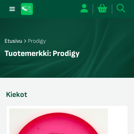
Etusivu
Prodigy
/sulje
Tuotemerkki:
Prodigy
likko
/sulje
likko
/sulje
likko
Kiekot