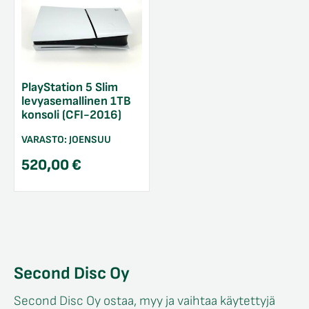
PlayStation 5 Slim
levyasemallinen 1TB
konsoli (CFI-2016)
VARASTO:
JOENSUU
520,00
€
/sulje
likko
/sulje
likko
/sulje
likko
Second Disc Oy
Second Disc Oy ostaa, myy ja vaihtaa käytettyjä
/sulje