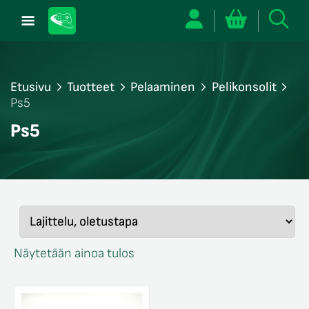
Etusivu
Tuotteet
Pelaaminen
Pelikonsolit
Ps5
/sulje
Ps5
likko
/sulje
likko
/sulje
likko
/sulje
likko
Näytetään ainoa tulos