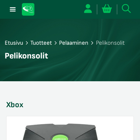
Etusivu
Tuotteet
Pelaaminen
Pelikonsolit
/sulje
Pelikonsolit
likko
/sulje
likko
/sulje
likko
/sulje
likko
Xbox