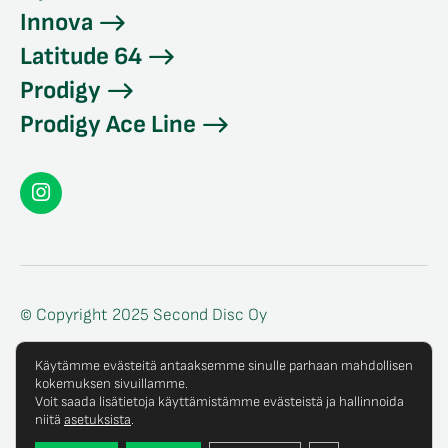
Innova
Latitude 64
Prodigy
Prodigy Ace Line
Seconddisc
Instagramissa
© Copyright 2025 Second Disc Oy
Tietosuojaseloste
Käytämme evästeitä antaaksemme sinulle parhaan mahdollisen
kokemuksen sivuillamme.
Tilaus- ja toimitusehdot
Voit saada lisätietoja käyttämistämme evästeistä ja hallinnoida
niitä
asetuksista
.