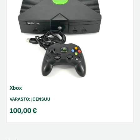
Xbox
/sulje
likko
VARASTO:
JOENSUU
/sulje
likko
100,00
€
/sulje
likko
/sulje