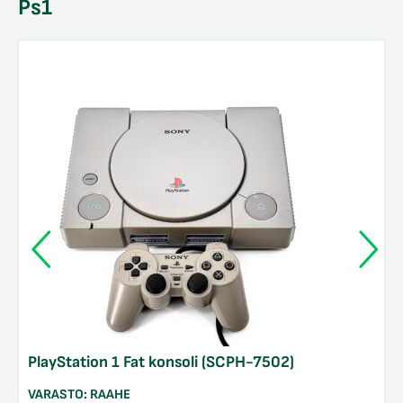
Ps1
likko
PlayStation 1 Fat konsoli (SCPH-7502)
VARASTO:
RAAHE