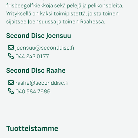
frisbeegolfkiekkoja sekä pelejä ja pelikonsoleita.
/sulje
Yrityksellä on kaksi toimipistettä, joista toinen
likko
sijaitsee Joensuussa ja toinen Raahessa.
Second Disc Joensuu
joensuu@seconddisc.fi
044 243 0177
Second Disc Raahe
raahe@seconddisc.fi
040 584 7686
Tuotteistamme