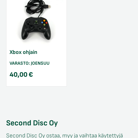
Xbox ohjain
VARASTO:
JOENSUU
40,00
€
/sulje
likko
/sulje
likko
/sulje
likko
/sulje
Second Disc Oy
likko
Second Disc Oy ostaa, myy ja vaihtaa käytettyjä