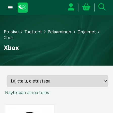
Etusivu
Tuotteet
Pelaaminen
Ohjaimet
Xbox
/sulje
Xbox
likko
/sulje
likko
/sulje
likko
Näytetään ainoa tulos