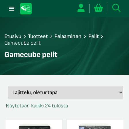
Etusivu
Tuotteet
Pelaaminen
Pelit
Gamecube pelit
/sulje
Gamecube pelit
likko
/sulje
likko
/sulje
likko
/sulje
likko
/sulje
likko
Näytetään kaikki 24 tulosta