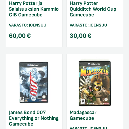
Harry Potter ja
Harry Potter
Salaisuuksien Kammio
Quidditch World Cup
CIB Gamecube
Gamecube
VARASTO:
JOENSUU
VARASTO:
JOENSUU
60,00
€
30,00
€
James Bond 007
Madagascar
Everything or Nothing
Gamecube
Gamecube
VARASTO:
JOENSUU