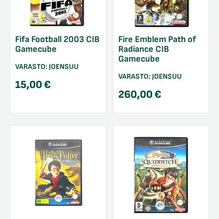
Fifa Football 2003 CIB
Fire Emblem Path of
Gamecube
Radiance CIB
Gamecube
VARASTO:
JOENSUU
VARASTO:
JOENSUU
15,00
€
260,00
€
/sulje
likko
/sulje
likko
/sulje
likko