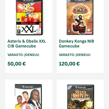
Asterix & Obelix XXL
Donkey Konga NIB
CIB Gamecube
Gamecube
VARASTO:
JOENSUU
VARASTO:
JOENSUU
50,00
€
120,00
€