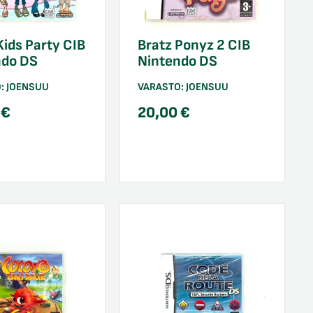
Kids Party CIB
Bratz Ponyz 2 CIB
ndo DS
Nintendo DS
O:
JOENSUU
VARASTO:
JOENSUU
0
€
20,00
€