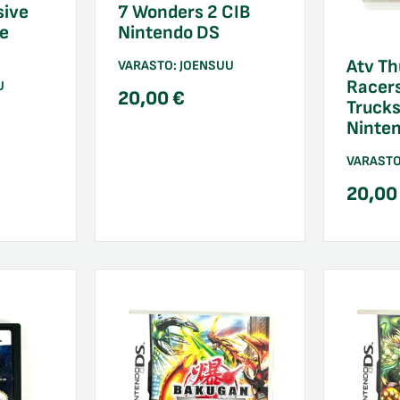
sive
7 Wonders 2 CIB
e
Nintendo DS
Atv Th
VARASTO:
JOENSUU
Racer
U
20,00
€
Truck
Ninte
VARAST
20,0