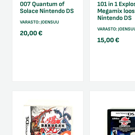
007 Quantum of
101 in 1 Explo
Solace Nintendo DS
Megamix loos
Nintendo DS
VARASTO:
JOENSUU
VARASTO:
JOENSU
20,00
€
15,00
€
/sulje
likko
/sulje
likko
/sulje
likko