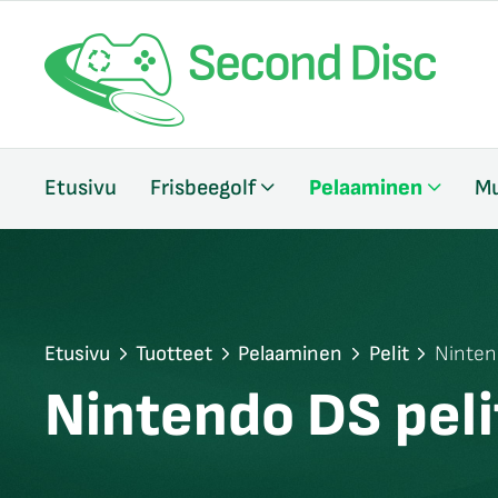
/sulje
Etusivu
Frisbeegolf
Pelaaminen
Mu
likko
/sulje
likko
/sulje
likko
/sulje
Etusivu
Tuotteet
Pelaaminen
Pelit
Ninten
likko
/sulje
Nintendo DS peli
likko