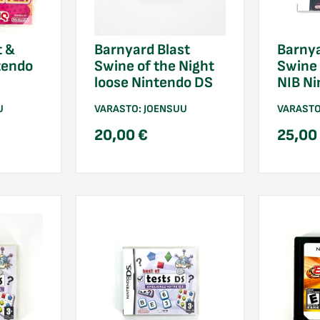
t &
Barnyard Blast
Barnya
tendo
Swine of the Night
Swine 
loose Nintendo DS
NIB N
U
VARASTO:
JOENSUU
VARAST
20,00
€
25,0