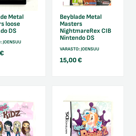
de Metal
Beyblade Metal
s loose
Masters
ndo DS
NightmareRex CIB
Nintendo DS
O:
JOENSUU
VARASTO:
JOENSUU
€
15,00
€