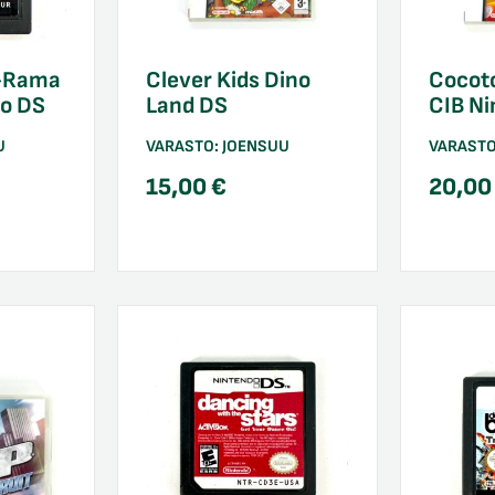
-Rama
Clever Kids Dino
Cocoto
do DS
Land DS
CIB N
U
VARASTO:
JOENSUU
VARAST
15,00
€
20,0