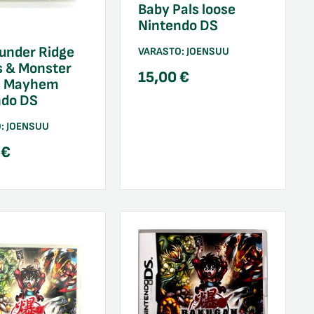
Baby Pals loose
Nintendo DS
under Ridge
VARASTO:
JOENSUU
s & Monster
15,00
€
s Mayhem
ndo DS
O:
JOENSUU
0
€