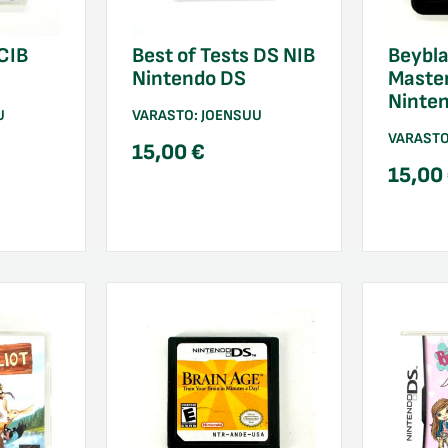
 CIB
Best of Tests DS NIB
Beybla
Nintendo DS
Master
Ninte
U
VARASTO:
JOENSUU
VARAST
15,00
€
15,00