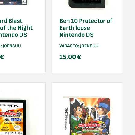
rd Blast
Ben 10 Protector of
of the Night
Earth loose
intendo DS
Nintendo DS
O:
JOENSUU
VARASTO:
JOENSUU
0
€
15,00
€