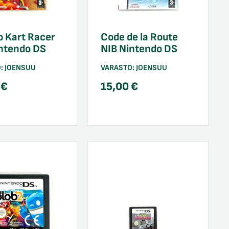
 Kart Racer
Code de la Route
intendo DS
NIB Nintendo DS
O:
JOENSUU
VARASTO:
JOENSUU
0
€
15,00
€