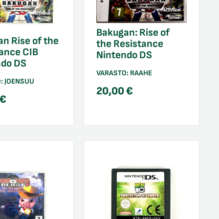
Bakugan: Rise of
n Rise of the
the Resistance
ance CIB
Nintendo DS
ndo DS
VARASTO:
RAAHE
O:
JOENSUU
20,00
€
€