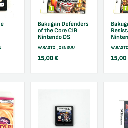
le
Bakugan Defenders
Bakuga
of the Core CIB
Resist
Nintendo DS
Ninte
U
VARASTO:
JOENSUU
VARAST
15,00
€
15,00