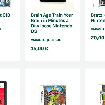
t CIB
Brain Age Train Your
Bratz 
Brain in Minutes a
Ninte
Day loose Nintendo
U
VARAST
DS
20,0
VARASTO:
JOENSUU
15,00
€