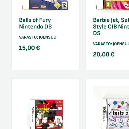
Balls of Fury
Barbie Jet, Se
Nintendo DS
Style CIB Nin
DS
VARASTO:
JOENSUU
VARASTO:
JOENSU
15,00
€
20,00
€