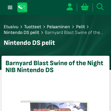
Etusivu
Tuotteet
Pelaaminen
Pelit
Nintendo DS pelit
Barnyard Blast Swine of the
Night NIB Nintendo DS
/sulje
Nintendo DS pelit
likko
/sulje
likko
Barnyard Blast Swine of the Night
/sulje
NIB Nintendo DS
likko