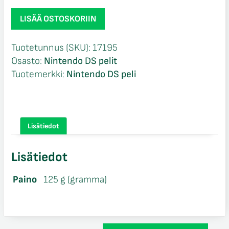
Barnyard
LISÄÄ OSTOSKORIIN
Blast
Swine
Tuotetunnus (SKU):
17195
of
Osasto:
Nintendo DS pelit
the
Tuotemerkki:
Nintendo DS peli
Night
NIB
Nintendo
DS
Lisätiedot
määrä
Lisätiedot
Paino
125 g (gramma)