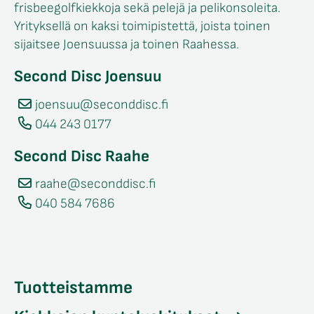
frisbeegolfkiekkoja sekä pelejä ja pelikonsoleita.
Yrityksellä on kaksi toimipistettä, joista toinen
sijaitsee Joensuussa ja toinen Raahessa.
Second Disc Joensuu
joensuu@seconddisc.fi
044 243 0177
Second Disc Raahe
raahe@seconddisc.fi
040 584 7686
Tuotteistamme