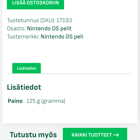
LISÄÄ OSTOSKORIIN
de
la
Tuotetunnus (SKU):
17193
Route
Osasto:
Nintendo DS pelit
NIB
Tuotemerkki:
Nintendo DS peli
Nintendo
DS
määrä
Lisätiedot
Lisätiedot
Paino
125 g (gramma)
Tutustu myös
KAIKKI TUOTTEET