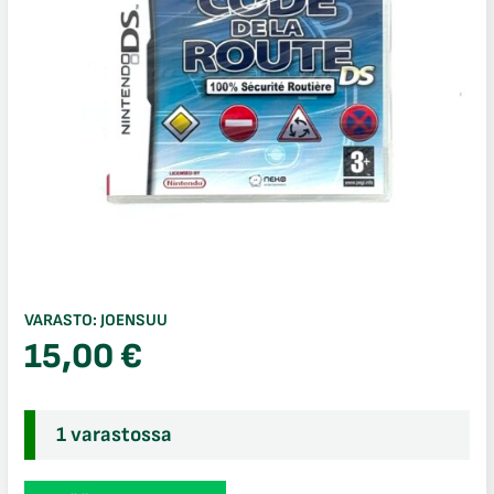
VARASTO:
JOENSUU
15,00
€
1 varastossa
Code