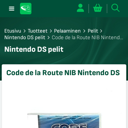
Etusivu
Tuotteet
Pelaaminen
Pelit
Nintendo DS pelit
Code de la Route NIB Nintendo
DS
/sulje
Nintendo DS pelit
likko
/sulje
likko
Code de la Route NIB Nintendo DS
/sulje
likko