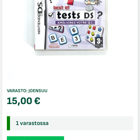
VARASTO:
JOENSUU
15,00
€
1 varastossa
Best