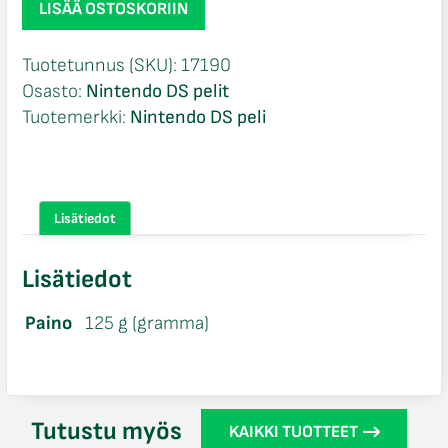
LISÄÄ OSTOSKORIIN
of
Tests
Tuotetunnus (SKU):
17190
DS
Osasto:
Nintendo DS pelit
NIB
Tuotemerkki:
Nintendo DS peli
Nintendo
DS
määrä
Lisätiedot
Lisätiedot
Paino
125 g (gramma)
Tutustu myös
KAIKKI TUOTTEET