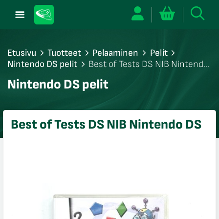
Etusivu
Tuotteet
Pelaaminen
Pelit
Nintendo DS pelit
Best of Tests DS NIB Nintendo
DS
/sulje
Nintendo DS pelit
likko
/sulje
likko
Best of Tests DS NIB Nintendo DS
/sulje
likko