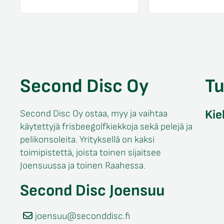
Second Disc Oy
T
Kie
Second Disc Oy ostaa, myy ja vaihtaa
käytettyjä frisbeegolfkiekkoja sekä pelejä ja
pelikonsoleita. Yrityksellä on kaksi
toimipistettä, joista toinen sijaitsee
Joensuussa ja toinen Raahessa.
Second Disc Joensuu
joensuu@seconddisc.fi