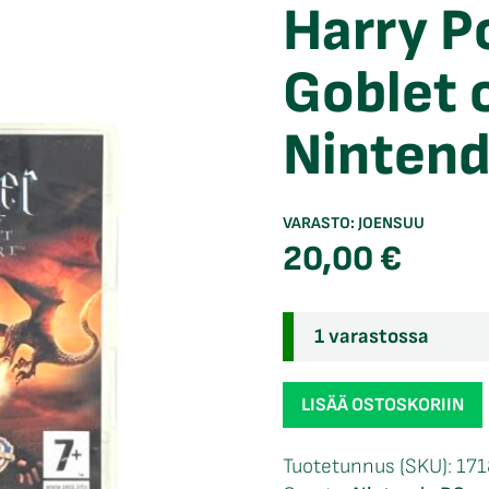
Harry P
Goblet o
Ninten
VARASTO:
JOENSUU
20,00
€
1 varastossa
Harry
LISÄÄ OSTOSKORIIN
Potter
and
Tuotetunnus (SKU):
171
the