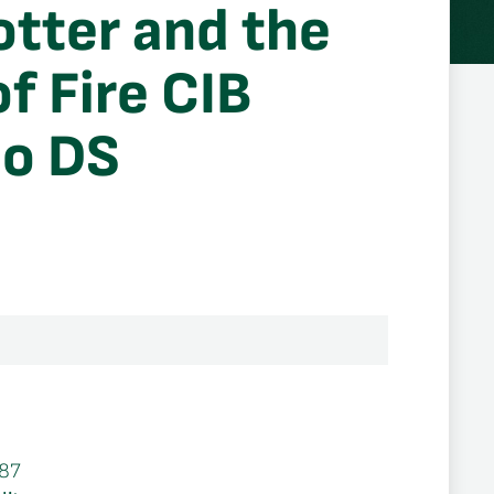
otter and the
f Fire CIB
do DS
87