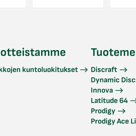
uotteistamme
Tuoteme
kkojen kuntoluokitukset
Discraft
Dynamic Disc
Innova
Latitude 64
Prodigy
Prodigy Ace L