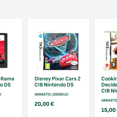
-Rama
Disney Pixar Cars 2
Cooki
do DS
CIB Nintendo DS
Decide
CIB N
U
VARASTO:
JOENSUU
VARAST
20,00
€
15,00