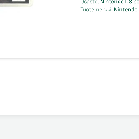
Osasto:
Nintendo DS pe
Goblet
Tuotemerkki:
Nintendo 
of
Fire
CIB
Nintendo
DS
määrä