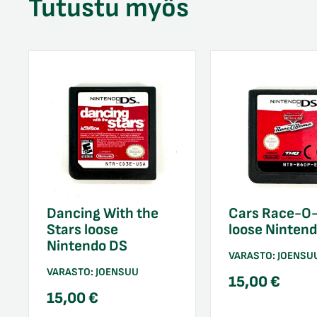
Tutustu myös
Dancing With the
Cars Race-O
Stars loose
loose Ninten
Nintendo DS
VARASTO:
JOENSU
VARASTO:
JOENSUU
15,00
€
15,00
€