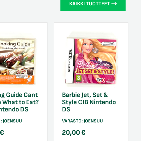
KAIKKI TUOTTEET
ng Guide Cant
Barbie Jet, Set &
 What to Eat?
Style CIB Nintendo
intendo DS
DS
O:
JOENSUU
VARASTO:
JOENSUU
€
20,00
€