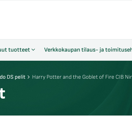
ut tuotteet
Verkkokaupan tilaus- ja toimituse
do DS pelit
Harry Potter and the Goblet of Fire CIB N
t