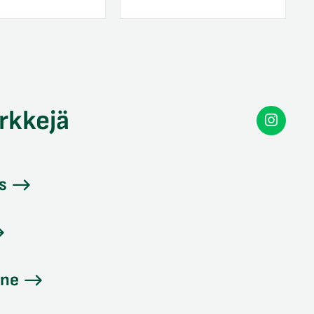
rkkejä
Secon
Instag
s
ine