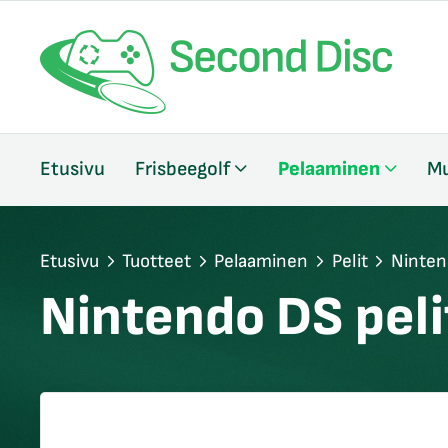
/sulje
Etusivu
Frisbeegolf
Pelaaminen
Mu
likko
/sulje
likko
/sulje
Etusivu
Tuotteet
Pelaaminen
Pelit
Ninten
likko
Nintendo DS peli