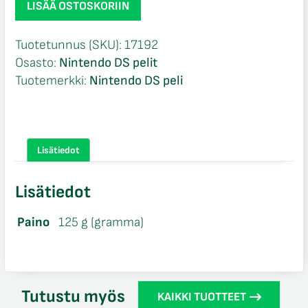
LISÄÄ OSTOSKORIIN
Man
2
Tuotetunnus (SKU):
17192
CIB
Osasto:
Nintendo DS pelit
Nintendo
Tuotemerkki:
Nintendo DS peli
DS
määrä
Lisätiedot
Lisätiedot
Paino
125 g (gramma)
Tutustu myös
KAIKKI TUOTTEET