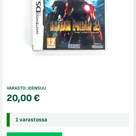
VARASTO:
JOENSUU
20,00
€
1 varastossa
Iron