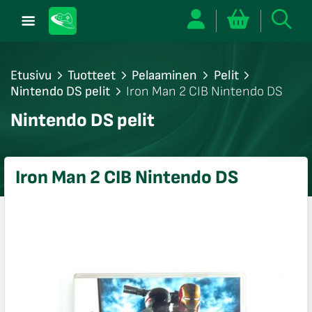
Etusivu
Tuotteet
Pelaaminen
Pelit
Nintendo DS pelit
Iron Man 2 CIB Nintendo DS
/sulje
Nintendo DS pelit
likko
/sulje
likko
Iron Man 2 CIB Nintendo DS
/sulje
likko