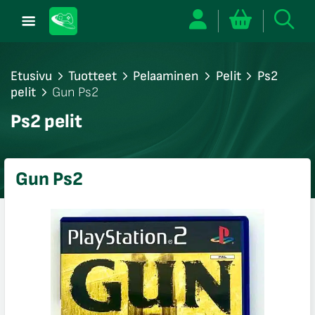
Etusivu
Tuotteet
Pelaaminen
Pelit
Ps2
pelit
Gun Ps2
/sulje
Ps2 pelit
likko
/sulje
likko
Gun Ps2
/sulje
likko