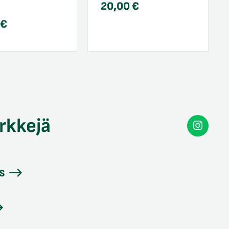
20,00
€
0
€
rkkejä
Secon
Instag
s