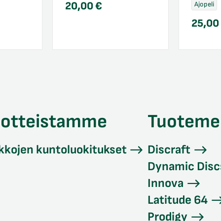
20,00
€
Ajopeli
25,0
uotteistamme
Tuoteme
kkojen kuntoluokitukset
Discraft
Dynamic Disc
Innova
Latitude 64
Prodigy