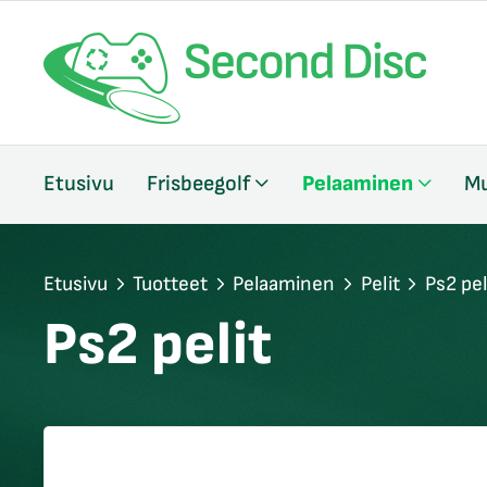
/sulje
Etusivu
Frisbeegolf
Pelaaminen
Mu
likko
/sulje
likko
/sulje
Etusivu
Tuotteet
Pelaaminen
Pelit
Ps2 pel
likko
Ps2 pelit