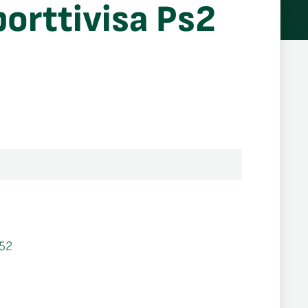
porttivisa Ps2
52