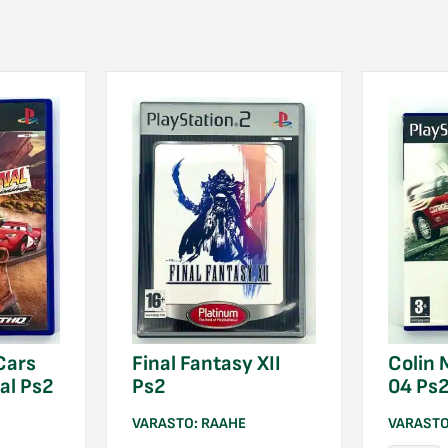
Cars
Final Fantasy XII
Colin 
al Ps2
Ps2
04 Ps
VARASTO:
RAAHE
VARAST