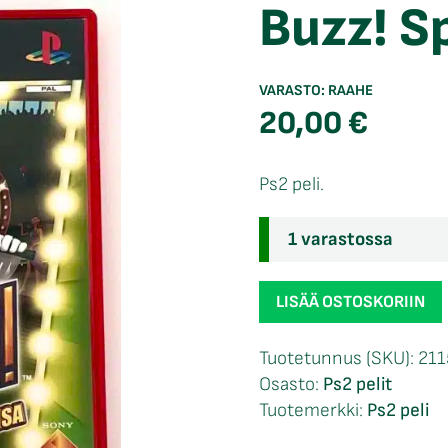
Buzz! S
VARASTO:
RAAHE
20,00
€
Ps2 peli.
1 varastossa
Buzz!
LISÄÄ OSTOSKORIIN
Sporttivisa
Ps2
Tuotetunnus (SKU):
211
määrä
Osasto:
Ps2 pelit
Tuotemerkki:
Ps2 peli