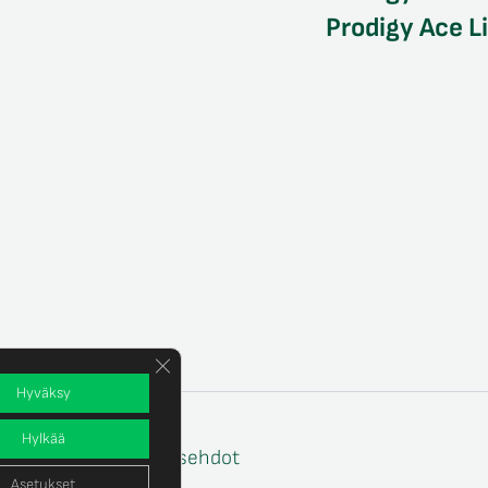
Prodigy Ace L
Sulje evästebanneri
Hyväksy
Hylkää
e
Tilaus- ja toimitusehdot
Asetukset