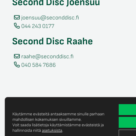
Second Disc Joensuu
joensuu@seconddisc.fi
044 243 0177
Second Disc Raahe
raahe@seconddisc.fi
040 584 7686
Käytämme evästeitä antaaksemme sinulle parhaan
mahdollisen kokemuksen sivuillamme.
Voit saada lisätietoja käyttämistämme evästeistä ja
Tietosuojaselost
© Copyright 2025 Second Disc Oy
hallinnoida niitä
asetuksista
.