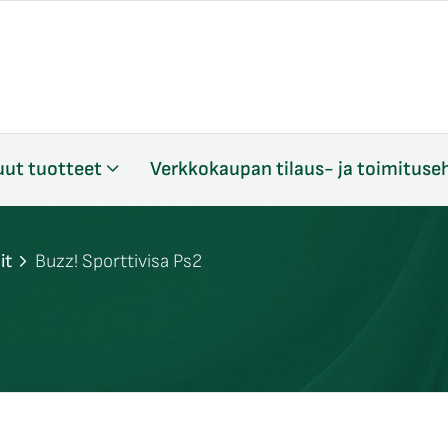
ut tuotteet
Verkkokaupan tilaus- ja toimituse
it
Buzz! Sporttivisa Ps2