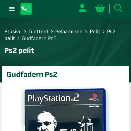
Etusivu
Tuotteet
Pelaaminen
Pelit
Ps2
pelit
Gudfadern Ps2
/sulje
Ps2 pelit
likko
/sulje
likko
Gudfadern Ps2
/sulje
likko