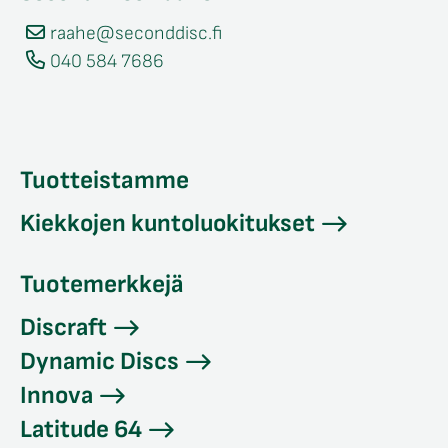
raahe@seconddisc.fi
040 584 7686
Tuotteistamme
Kiekkojen kuntoluokitukset
Tuotemerkkejä
Discraft
Dynamic Discs
Innova
Latitude 64