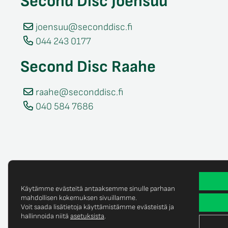
Second Disc Joensuu
joensuu@seconddisc.fi
044 243 0177
Second Disc Raahe
raahe@seconddisc.fi
040 584 7686
Käytämme evästeitä antaaksemme sinulle parhaan
mahdollisen kokemuksen sivuillamme.
Voit saada lisätietoja käyttämistämme evästeistä ja
Tietosuojaselost
© Copyright 2025 Second Disc Oy
hallinnoida niitä
asetuksista
.