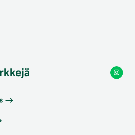
rkkejä
Secon
Instag
s