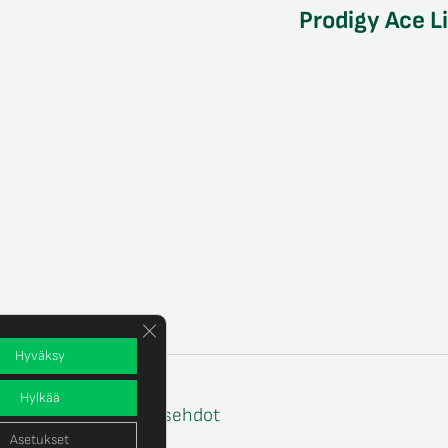
Prodigy Ace L
Sulje evästebanneri
Hyväksy
Hylkää
e
Tilaus- ja toimitusehdot
Asetukset