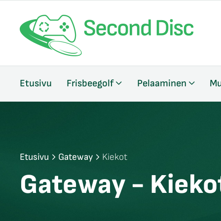
/sulje
Etusivu
Frisbeegolf
Pelaaminen
Mu
likko
/sulje
likko
/sulje
likko
Etusivu
Gateway
Kiekot
Gateway - Kieko