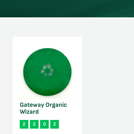
Gateway Organic
Wizard
2
2
0
2