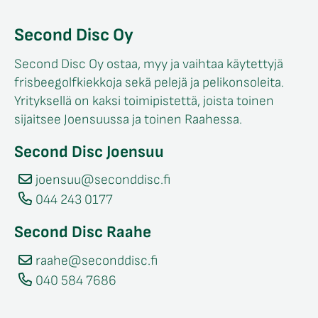
Second Disc Oy
Second Disc Oy ostaa, myy ja vaihtaa käytettyjä
frisbeegolfkiekkoja sekä pelejä ja pelikonsoleita.
Yrityksellä on kaksi toimipistettä, joista toinen
sijaitsee Joensuussa ja toinen Raahessa.
Second Disc Joensuu
joensuu@seconddisc.fi
044 243 0177
Second Disc Raahe
raahe@seconddisc.fi
040 584 7686