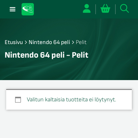
Etusivu
Nintendo 64 peli
Pelit
/sulje
Nintendo 64 peli - Pelit
likko
/sulje
likko
/sulje
likko
Valitun kaltaisia tuotteita ei löytynyt.