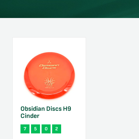
Obsidian Discs H9
Cinder
7
5
0
2