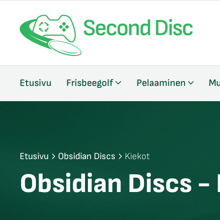
/sulje
Etusivu
Frisbeegolf
Pelaaminen
Mu
likko
/sulje
likko
/sulje
likko
Etusivu
Obsidian Discs
Kiekot
Obsidian Discs -