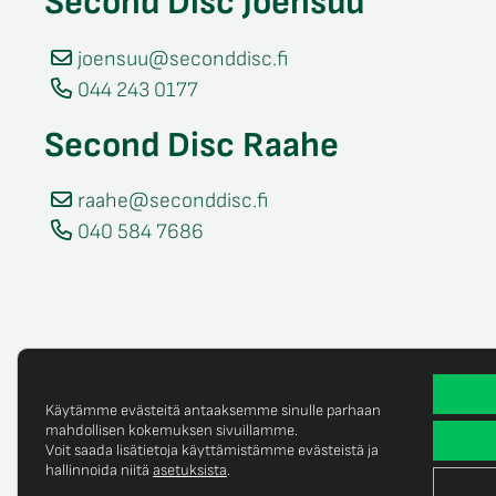
Second Disc Joensuu
joensuu@seconddisc.fi
044 243 0177
Second Disc Raahe
raahe@seconddisc.fi
040 584 7686
Käytämme evästeitä antaaksemme sinulle parhaan
mahdollisen kokemuksen sivuillamme.
Voit saada lisätietoja käyttämistämme evästeistä ja
Tietosuojaselost
© Copyright 2025 Second Disc Oy
hallinnoida niitä
asetuksista
.