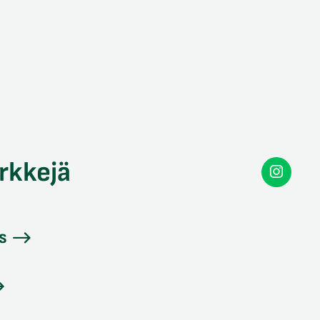
rkkejä
Secon
Instag
s