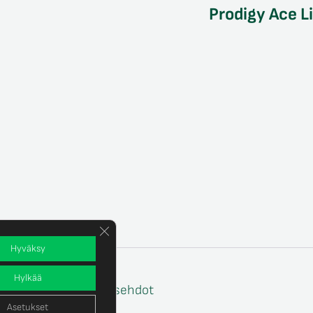
Prodigy Ace L
Sulje evästebanneri
Hyväksy
Hylkää
e
Tilaus- ja toimitusehdot
Asetukset