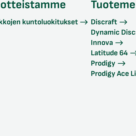
uotteistamme
Tuoteme
kkojen kuntoluokitukset
Discraft
Dynamic Disc
Innova
Latitude 64
Prodigy
Prodigy Ace L