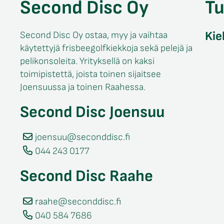
Second Disc Oy
T
Kie
Second Disc Oy ostaa, myy ja vaihtaa
käytettyjä frisbeegolfkiekkoja sekä pelejä ja
pelikonsoleita. Yrityksellä on kaksi
toimipistettä, joista toinen sijaitsee
Joensuussa ja toinen Raahessa.
Second Disc Joensuu
joensuu@seconddisc.fi
044 243 0177
Second Disc Raahe
raahe@seconddisc.fi
040 584 7686