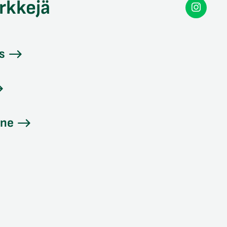
rkkejä
Secon
Instag
s
ine