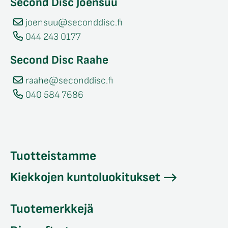
Second Disc Joensuu
joensuu@seconddisc.fi
044 243 0177
Second Disc Raahe
raahe@seconddisc.fi
040 584 7686
Tuotteistamme
Kiekkojen kuntoluokitukset
Tuotemerkkejä