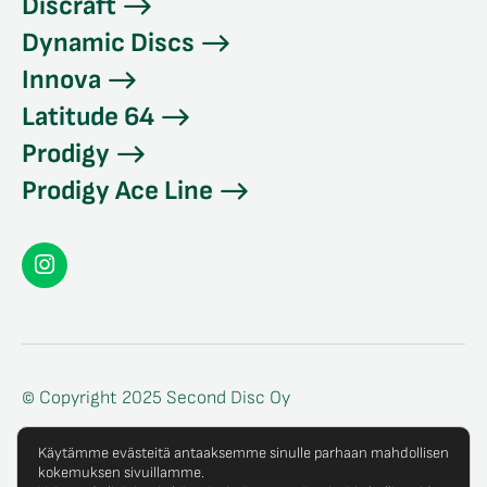
Discraft
Dynamic Discs
Innova
Latitude 64
Prodigy
Prodigy Ace Line
Seconddisc
Instagramissa
© Copyright 2025 Second Disc Oy
Tietosuojaseloste
Käytämme evästeitä antaaksemme sinulle parhaan mahdollisen
kokemuksen sivuillamme.
Tilaus- ja toimitusehdot