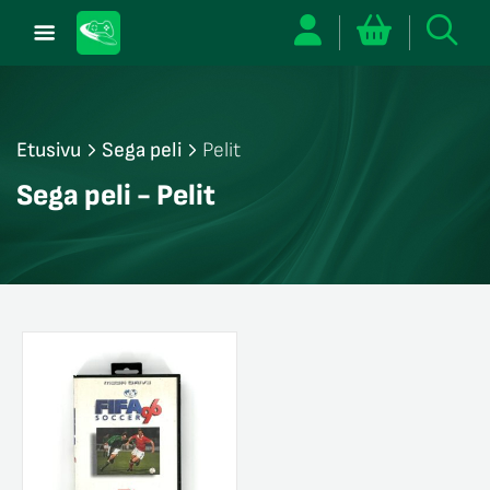
Etusivu
Sega peli
Pelit
/sulje
Sega peli - Pelit
likko
/sulje
likko
/sulje
likko