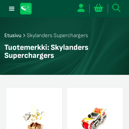
Etusivu
Skylanders Superchargers
Tuotemerkki:
Skylanders
/sulje
likko
Superchargers
/sulje
likko
/sulje
likko