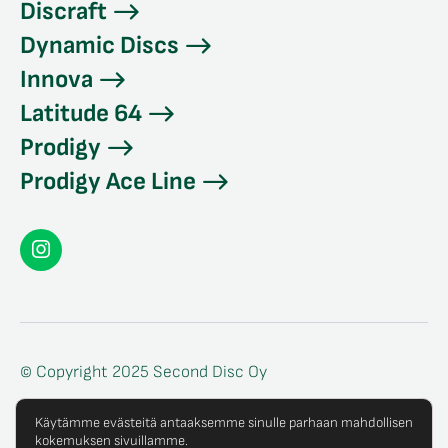
Discraft
Dynamic Discs
Innova
Latitude 64
Prodigy
Prodigy Ace Line
Seconddisc
Instagramissa
© Copyright 2025 Second Disc Oy
Tietosuojaseloste
Käytämme evästeitä antaaksemme sinulle parhaan mahdollisen
kokemuksen sivuillamme.
Tilaus- ja toimitusehdot