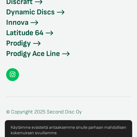
Discraft
Dynamic Discs
Innova
Latitude 64
Prodigy
Prodigy Ace Line
Seconddisc
Instagramissa
© Copyright 2025 Second Disc Oy
Tietosuojaseloste
Käytämme evästeitä antaaksemme sinulle parhaan mahdollisen
kokemuksen sivuillamme.
Tilaus- ja toimitusehdot