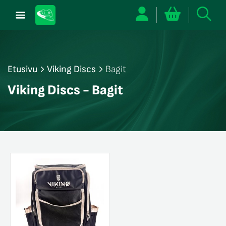
Etusivu
Viking Discs
Bagit
/sulje
Viking Discs - Bagit
likko
/sulje
likko
/sulje
likko