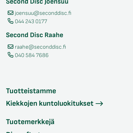
Second Disc Joensuu
joensuu@seconddisc.fi
044 243 0177
Second Disc Raahe
raahe@seconddisc.fi
040 584 7686
Tuotteistamme
Kiekkojen kuntoluokitukset
Tuotemerkkejä