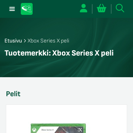
Etusivu
Xbox Series X peli
/sulje
Tuotemerkki:
Xbox Series X peli
likko
/sulje
likko
/sulje
likko
Pelit