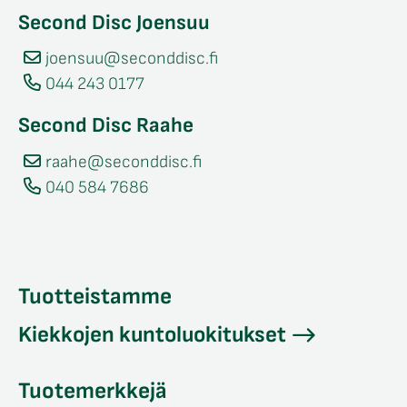
Second Disc Joensuu
joensuu@seconddisc.fi
044 243 0177
Second Disc Raahe
raahe@seconddisc.fi
040 584 7686
Tuotteistamme
Kiekkojen kuntoluokitukset
Tuotemerkkejä