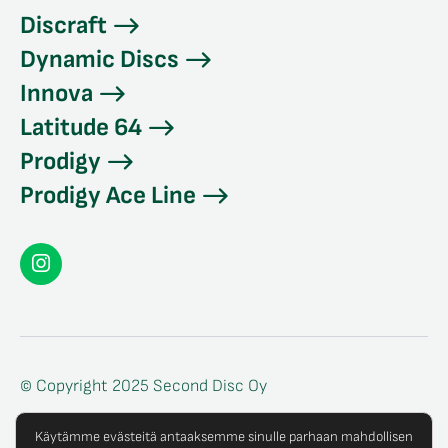
Discraft
Dynamic Discs
Innova
Latitude 64
Prodigy
Prodigy Ace Line
Seconddisc
Instagramissa
© Copyright 2025 Second Disc Oy
Tietosuojaseloste
Käytämme evästeitä antaaksemme sinulle parhaan mahdollisen