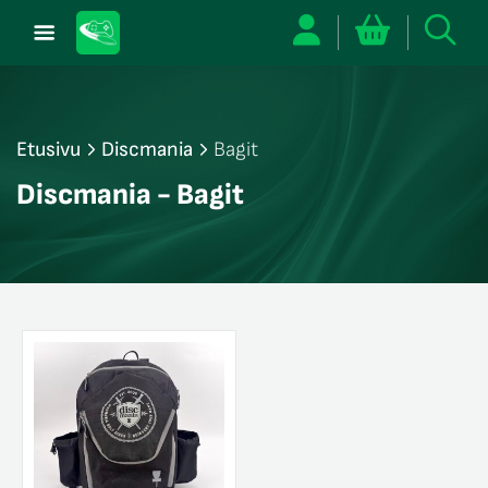
Etusivu
Discmania
Bagit
/sulje
Discmania - Bagit
likko
/sulje
likko
/sulje
likko