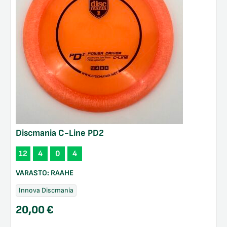
Discmania C-Line PD2
12
4
0
4
VARASTO:
RAAHE
Innova Discmania
20,00
€