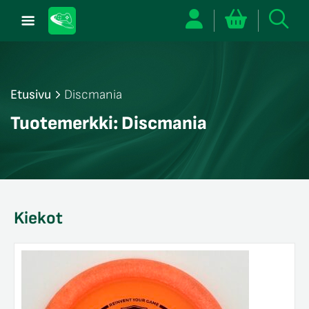
Etusivu
Discmania
/sulje
Tuotemerkki:
Discmania
likko
/sulje
likko
/sulje
likko
Kiekot