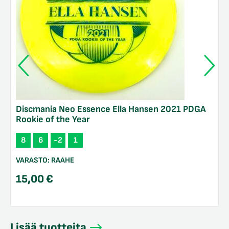
Discmania Neo Essence Ella Hansen 2021 PDGA
Rookie of the Year
8
6
-2
1
VARASTO:
RAAHE
15,00
€
Lisää tuotteita