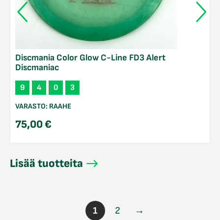
Discmania Color Glow C-Line FD3 Alert
Discmaniac
9
4
0
3
VARASTO:
RAAHE
75,00
€
Lisää tuotteita
1
2
→