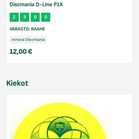
Discmania D-Line P1X
2
3
0
0
VARASTO:
RAAHE
Innova Discmania
12,00
€
Kiekot