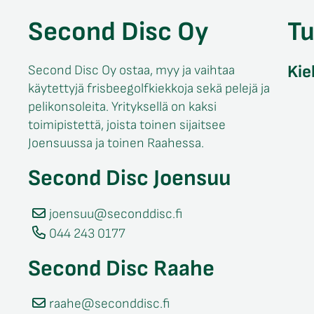
Second Disc Oy
T
Kie
Second Disc Oy ostaa, myy ja vaihtaa
käytettyjä frisbeegolfkiekkoja sekä pelejä ja
pelikonsoleita. Yrityksellä on kaksi
toimipistettä, joista toinen sijaitsee
Joensuussa ja toinen Raahessa.
Second Disc Joensuu
joensuu@seconddisc.fi
044 243 0177
Second Disc Raahe
raahe@seconddisc.fi