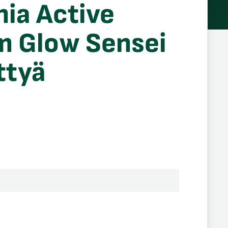
ia Active
m Glow Sensei
ttyä