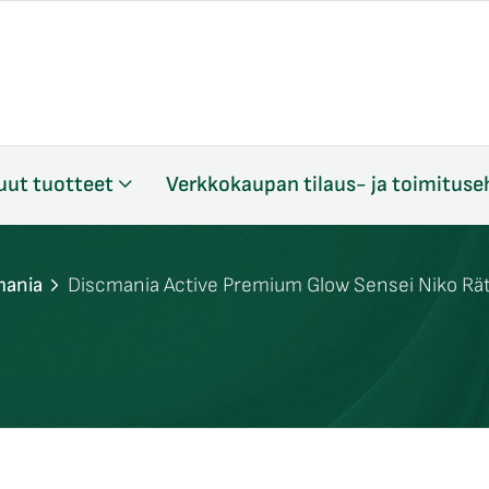
uut tuotteet
Verkkokaupan tilaus- ja toimituse
mania
Discmania Active Premium Glow Sensei Niko Rä