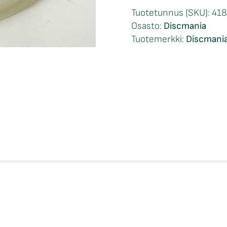
Premium
Tuotetunnus (SKU):
418
Glow
Osasto:
Discmania
Sensei
Tuotemerkki:
Discmani
Niko
Rättyä
määrä