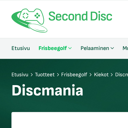
/sulje
Etusivu
Frisbeegolf
Pelaaminen
M
likko
/sulje
likko
/sulje
Etusivu
Tuotteet
Frisbeegolf
Kiekot
Disc
likko
Discmania