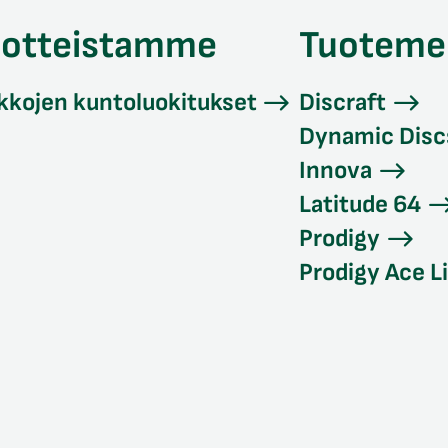
uotteistamme
Tuoteme
kkojen kuntoluokitukset
Discraft
Dynamic Disc
Innova
Latitude 64
Prodigy
Prodigy Ace L