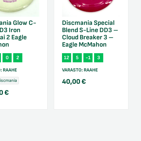
ania Glow C-
Discmania Special
D3 Iron
Blend S-Line DD3 –
i 2 Eagle
Cloud Breaker 3 –
hon
Eagle McMahon
0
2
12
5
-1
3
O:
RAAHE
VARASTO:
RAAHE
40,00
€
Discmania
00
€