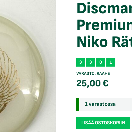
Discman
Premiu
Niko Rä
3
3
0
1
VARASTO:
RAAHE
25,00
€
1 varastossa
Discmania
LISÄÄ OSTOSKORIIN
Active