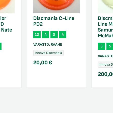
lor
Discmania C-Line
Discm
FD
PD2
Line M
3 Nate
Samura
12
4
0
4
McMa
VARASTO:
RAAHE
5
5
Innova Discmania
VARAST
20,00
€
Innova 
200,