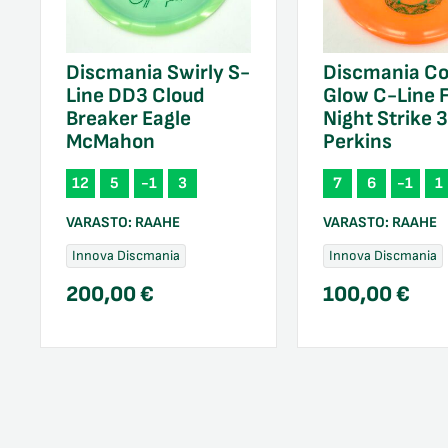
Discmania Swirly S-
Discmania Co
Line DD3 Cloud
Glow C-Line 
Breaker Eagle
Night Strike 
McMahon
Perkins
12
5
-1
3
7
6
-1
1
VARASTO:
RAAHE
VARASTO:
RAAHE
Innova Discmania
Innova Discmania
200,00
€
100,00
€