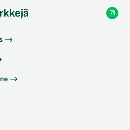
rkkejä
Secon
Instag
s
ine