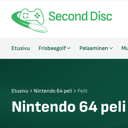
/sulje
Etusivu
Frisbeegolf
Pelaaminen
Mu
likko
/sulje
likko
/sulje
likko
Etusivu
Nintendo 64 peli
Pelit
Nintendo 64 peli 