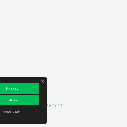
Sulje evästebanneri
Hyväksy
Hylkää
e
Tilaus- ja toimitusehdot
Asetukset