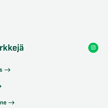
rkkejä
Secon
Instag
s
ine