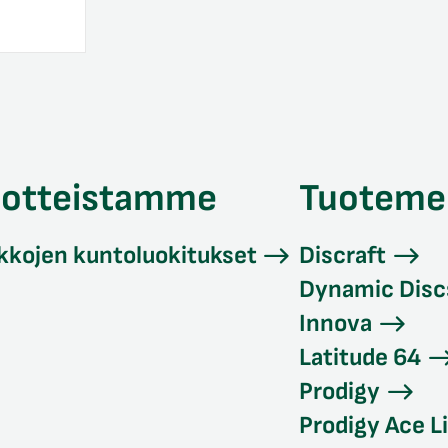
uotteistamme
Tuoteme
kkojen kuntoluokitukset
Discraft
Dynamic Disc
Innova
Latitude 64
Prodigy
Prodigy Ace L