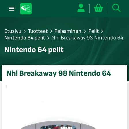
Etusivu
Tuotteet
Pelaaminen
Pelit
Nintendo 64 pelit
Nhl Breakaway 98 Nintendo 64
/sulje
Nintendo 64 pelit
likko
/sulje
likko
Nhl Breakaway 98 Nintendo 64
/sulje
likko