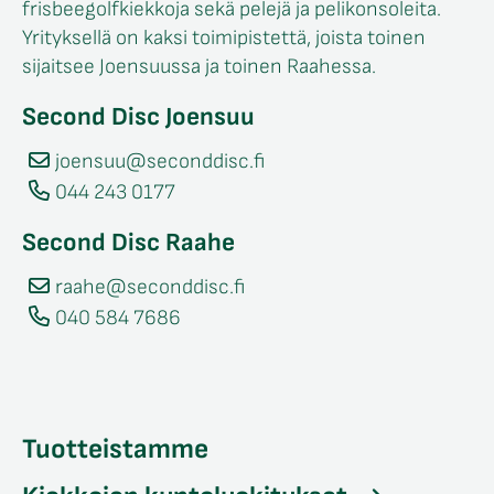
frisbeegolfkiekkoja sekä pelejä ja pelikonsoleita.
Yrityksellä on kaksi toimipistettä, joista toinen
sijaitsee Joensuussa ja toinen Raahessa.
Second Disc Joensuu
joensuu@seconddisc.fi
044 243 0177
Second Disc Raahe
raahe@seconddisc.fi
040 584 7686
Tuotteistamme