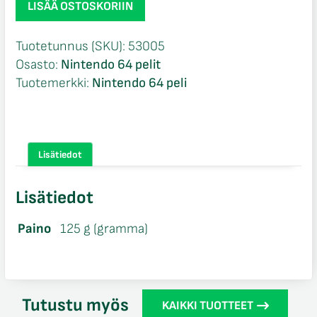
LISÄÄ OSTOSKORIIN
Breakaway
98
Tuotetunnus (SKU):
53005
Nintendo
Osasto:
Nintendo 64 pelit
64
Tuotemerkki:
Nintendo 64 peli
määrä
Lisätiedot
Lisätiedot
Paino
125 g (gramma)
Tutustu myös
KAIKKI TUOTTEET