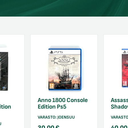
Anno 1800 Console
Assass
tion
Edition Ps5
Shado
VARASTO:
JOENSUU
VARAST
U
30,00
€
40,0