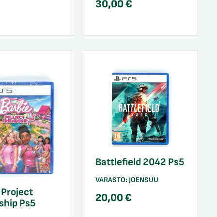
30,00
€
Battlefield 2042 Ps5
VARASTO:
JOENSUU
 Project
20,00
€
ship Ps5