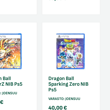
 Ball
Dragon Ball
rZ NIB Ps5
Sparking Zero NIB
Ps5
O:
JOENSUU
VARASTO:
JOENSUU
0
€
40,00
€