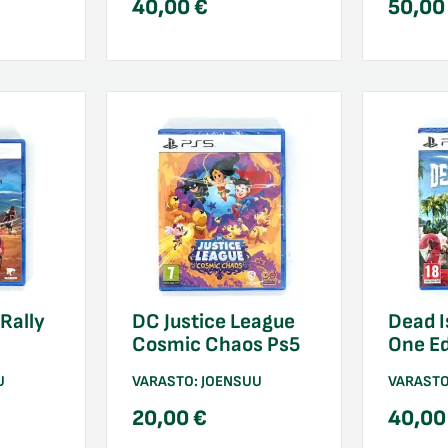
40,00
€
50,0
Rally
DC Justice League
Dead I
Cosmic Chaos Ps5
One Ed
U
VARASTO:
JOENSUU
VARAST
20,00
€
40,0