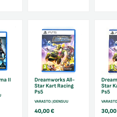
ma II
Dreamworks All-
Dream
Star Kart Racing
Star K
Ps5
Ps5
U
VARASTO:
JOENSUU
VARAST
40,00
€
30,0