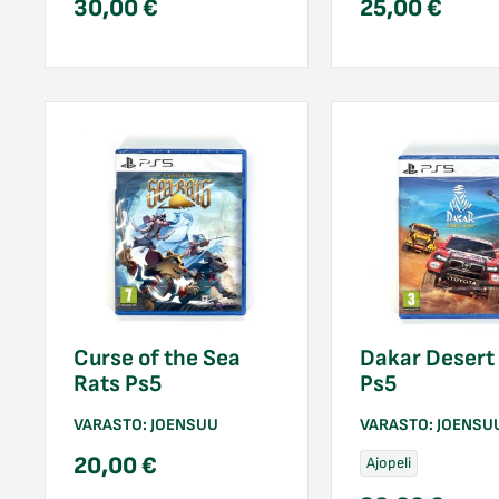
30,00
€
25,00
€
Curse of the Sea
Dakar Desert 
Rats Ps5
Ps5
VARASTO:
JOENSUU
VARASTO:
JOENSU
20,00
€
Ajopeli