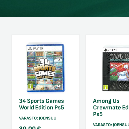
34 Sports Games
Among Us
World Edition Ps5
Crewmate Edi
Ps5
VARASTO:
JOENSUU
VARASTO:
JOENSU
30,00
€