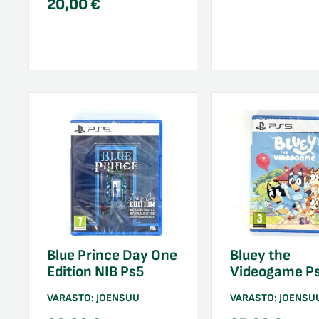
20,00
€
Blue Prince Day One
Bluey the
Edition NIB Ps5
Videogame P
VARASTO:
JOENSUU
VARASTO:
JOENSU