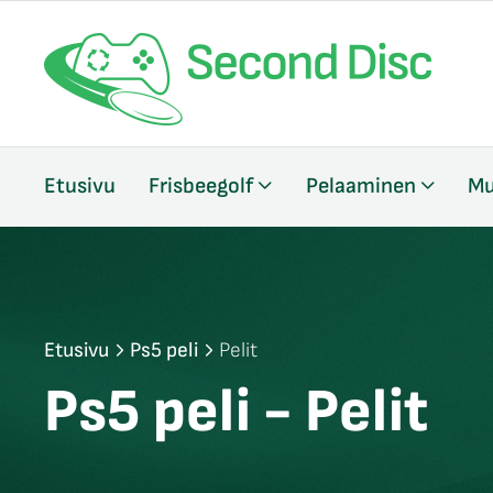
/sulje
Etusivu
Frisbeegolf
Pelaaminen
Mu
likko
/sulje
likko
/sulje
likko
Etusivu
Ps5 peli
Pelit
Ps5 peli - Pelit