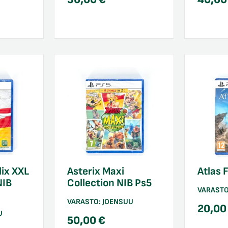
lix XXL
Asterix Maxi
Atlas 
NIB
Collection NIB Ps5
VARAST
VARASTO:
JOENSUU
20,0
U
50,00
€