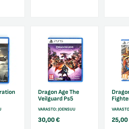
ration
Dragon Age The
Dragon
Veilguard Ps5
Fighte
U
VARASTO:
JOENSUU
VARAST
30,00
€
25,0