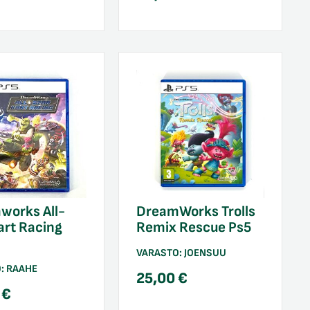
works All-
DreamWorks Trolls
art Racing
Remix Rescue Ps5
VARASTO:
JOENSUU
O:
RAAHE
25,00
€
0
€