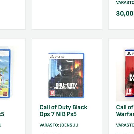
VARAST
30,0
Call of Duty Black
Call o
s5
Ops 7 NIB Ps5
Warfar
U
VARASTO:
JOENSUU
VARAST