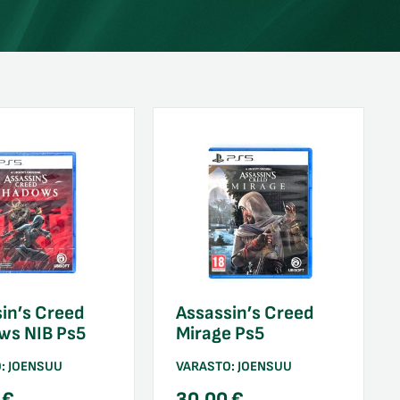
in’s Creed
Assassin’s Creed
ws NIB Ps5
Mirage Ps5
O:
JOENSUU
VARASTO:
JOENSUU
0
€
30,00
€