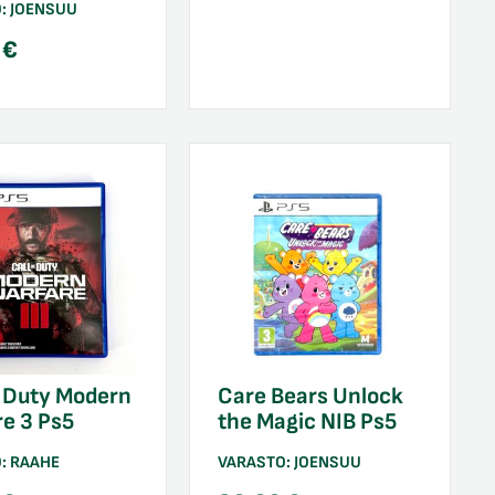
O:
JOENSUU
0
€
f Duty Modern
Care Bears Unlock
e 3 Ps5
the Magic NIB Ps5
O:
RAAHE
VARASTO:
JOENSUU