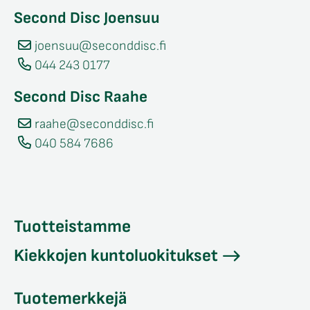
Second Disc Joensuu
joensuu@seconddisc.fi
044 243 0177
Second Disc Raahe
raahe@seconddisc.fi
040 584 7686
Tuotteistamme
Kiekkojen kuntoluokitukset
Tuotemerkkejä