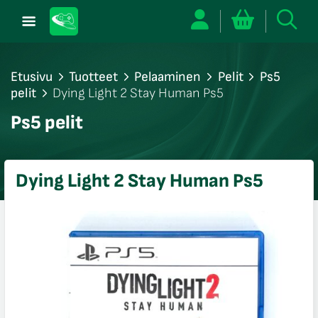
Etusivu
Tuotteet
Pelaaminen
Pelit
Ps5
pelit
Dying Light 2 Stay Human Ps5
/sulje
Ps5 pelit
likko
/sulje
likko
Dying Light 2 Stay Human Ps5
/sulje
likko