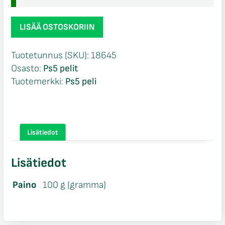
Dying
LISÄÄ OSTOSKORIIN
Light
2
Tuotetunnus (SKU):
18645
Stay
Osasto:
Ps5 pelit
Human
Tuotemerkki:
Ps5 peli
Ps5
määrä
Lisätiedot
Lisätiedot
Paino
100 g (gramma)