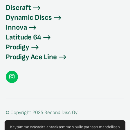
Discraft
Dynamic Discs
Innova
Latitude 64
Prodigy
Prodigy Ace Line
Seconddisc
Instagramissa
© Copyright 2025 Second Disc Oy
Tietosuojaseloste
Käytämme evästeitä antaaksemme sinulle parhaan mahdollisen