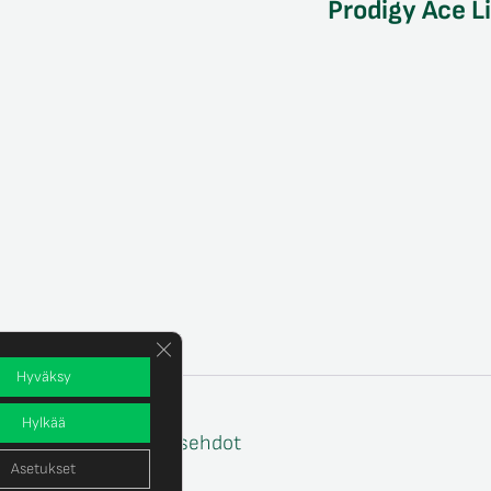
Prodigy Ace L
Sulje evästebanneri
Hyväksy
Hylkää
e
Tilaus- ja toimitusehdot
Asetukset