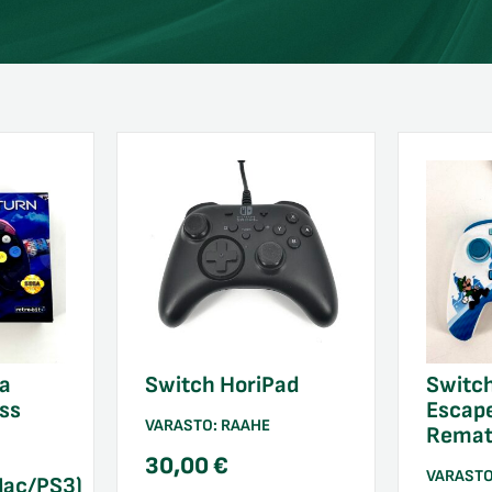
ga
Switch HoriPad
Switch
ss
Escap
VARASTO:
RAAHE
Remat
30,00
€
VARAST
Mac/PS3)