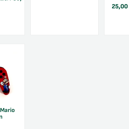
25,0
 Mario
n