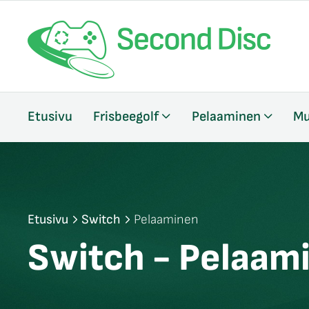
/sulje
Etusivu
Frisbeegolf
Pelaaminen
Mu
likko
/sulje
likko
/sulje
likko
Etusivu
Switch
Pelaaminen
Switch - Pelaam