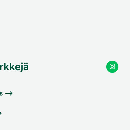
rkkejä
Secon
Instag
s