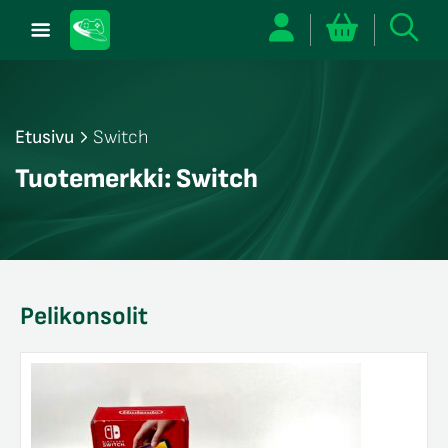
Etusivu
Switch
/sulje
Tuotemerkki:
Switch
likko
/sulje
likko
/sulje
likko
Pelikonsolit