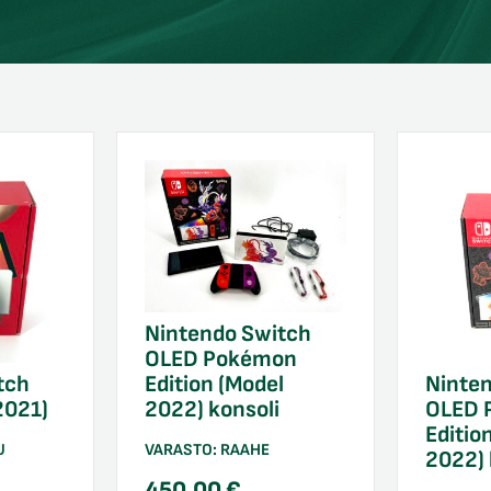
Nintendo Switch
OLED Pokémon
tch
Ninte
Edition (Model
2021)
OLED 
2022) konsoli
Editio
U
VARASTO:
RAAHE
2022) 
450,00
€