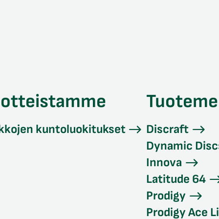
uotteistamme
Tuoteme
kkojen kuntoluokitukset
Discraft
Dynamic Disc
Innova
Latitude 64
Prodigy
Prodigy Ace L