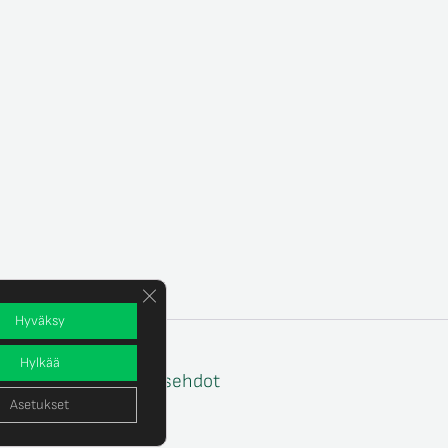
Sulje evästebanneri
Hyväksy
Hylkää
e
Tilaus- ja toimitusehdot
Asetukset