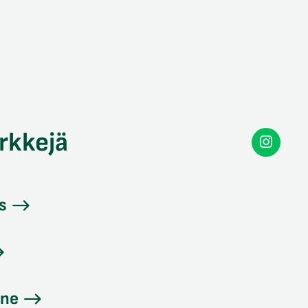
rkkejä
Secon
Instag
s
ine