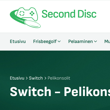
/sulje
Etusivu
Frisbeegolf
Pelaaminen
Mu
likko
/sulje
likko
/sulje
likko
Etusivu
Switch
Pelikonsolit
Switch - Pelikon