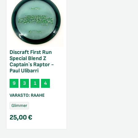
Discraft First Run
Special Blend Z
Captain`s Raptor -
Paul Ulibarri
9
3
1
4
VARASTO:
RAAHE
Glimmer
25,00
€