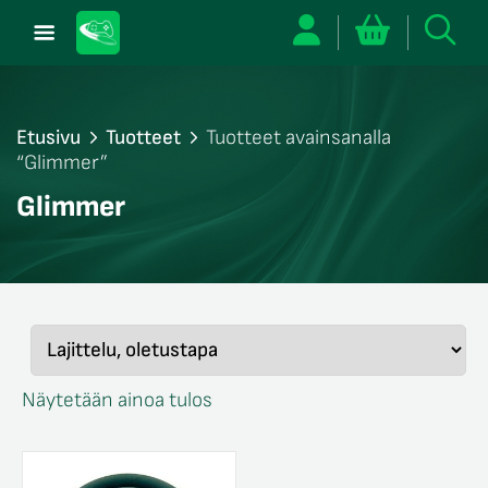
Etusivu
Tuotteet
Tuotteet avainsanalla
“Glimmer”
/sulje
Glimmer
likko
/sulje
likko
/sulje
likko
Näytetään ainoa tulos