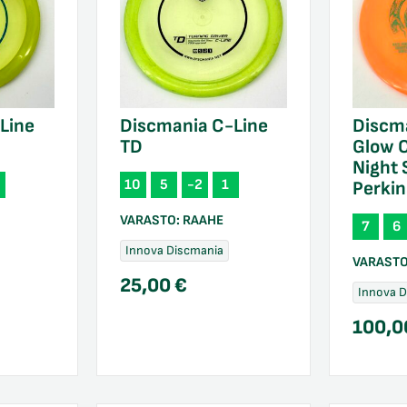
Line
Discmania C-Line
Discm
TD
Glow 
Night 
10
5
-2
1
Perkin
VARASTO:
RAAHE
7
6
Innova Discmania
VARAST
25,00
€
Innova 
100,