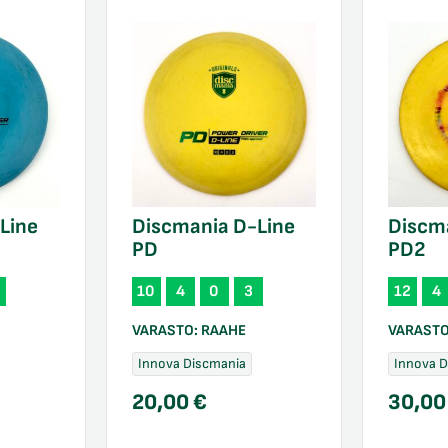
Line
Discmania D-Line
Discm
PD
PD2
10
4
0
3
12
4
VARASTO:
RAAHE
VARAST
Innova Discmania
Innova 
20,00
€
30,0