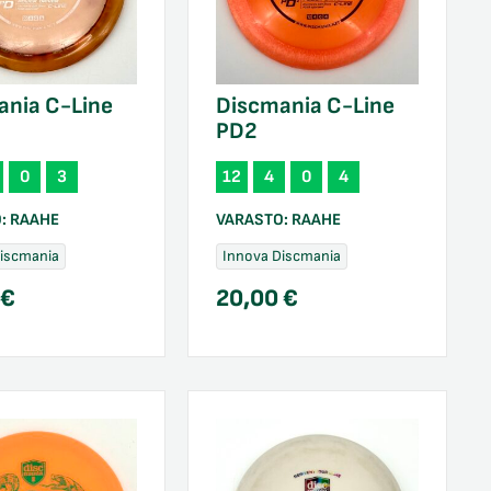
ania C-Line
Discmania C-Line
PD2
0
3
12
4
0
4
O:
RAAHE
VARASTO:
RAAHE
Discmania
Innova Discmania
0
€
20,00
€