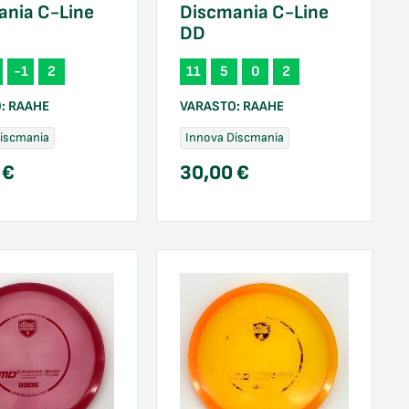
ania C-Line
Discmania C-Line
DD
-1
2
11
5
0
2
O:
RAAHE
VARASTO:
RAAHE
Discmania
Innova Discmania
0
€
30,00
€