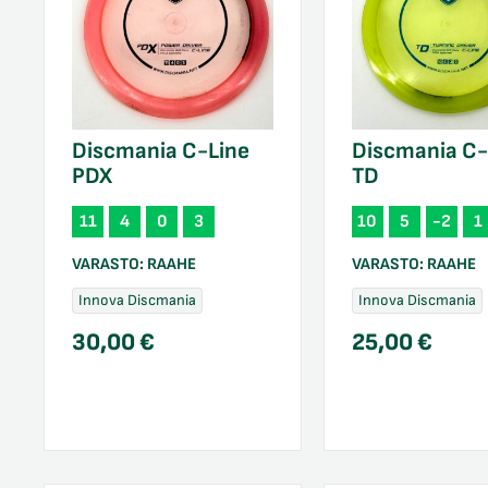
Discmania C-Line
Discmania C-
PDX
TD
11
4
0
3
10
5
-2
1
VARASTO:
RAAHE
VARASTO:
RAAHE
Innova Discmania
Innova Discmania
30,00
€
25,00
€