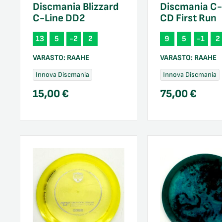
Discmania Blizzard
Discmania C-
C-Line DD2
CD First Run
13
5
-2
2
9
5
-1
2
VARASTO:
RAAHE
VARASTO:
RAAHE
Innova Discmania
Innova Discmania
15,00
€
75,00
€