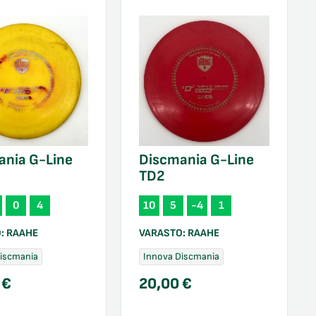
ania G-Line
Discmania G-Line
TD2
0
4
10
5
-4
1
O:
RAAHE
VARASTO:
RAAHE
Discmania
Innova Discmania
0
€
20,00
€