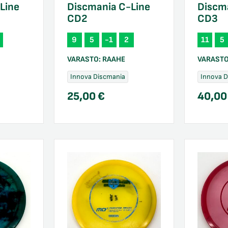
Line
Discmania C-Line
Discm
CD2
CD3
9
5
-1
2
11
5
VARASTO:
RAAHE
VARAST
Innova Discmania
Innova 
25,00
€
40,0