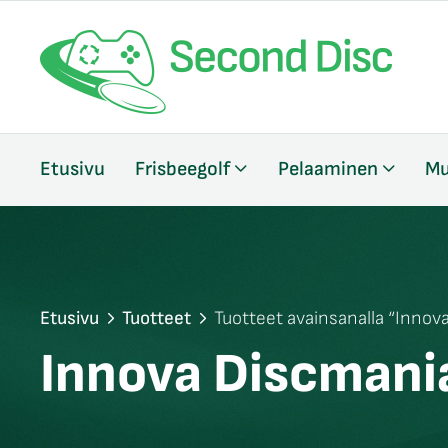
/sulje
Etusivu
Frisbeegolf
Pelaaminen
Mu
likko
/sulje
likko
/sulje
likko
Etusivu
Tuotteet
Tuotteet avainsanalla “Innov
Innova Discmani