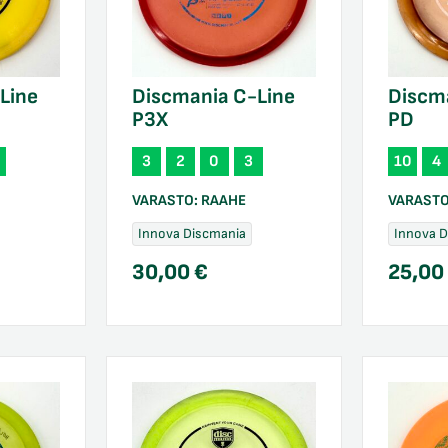
Line
Discmania C-Line
Discm
P3X
PD
3
2
0
3
10
4
VARASTO:
RAAHE
VARAST
Innova Discmania
Innova 
30,00
€
25,0