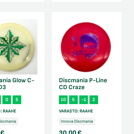
ania Glow C-
Discmania P-Line
PD3
CD Craze
0
5
10
5
-1
2
O:
RAAHE
VARASTO:
RAAHE
Discmania
Innova Discmania
0
€
30,00
€