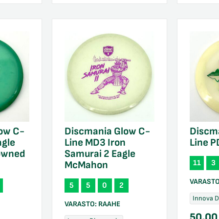
ow C-
Discmania Glow C-
Discm
agle
Line MD3 Iron
Line 
owned
Samurai 2 Eagle
11
3
McMahon
VARAST
5
5
0
2
Innova 
VARASTO:
RAAHE
50,0