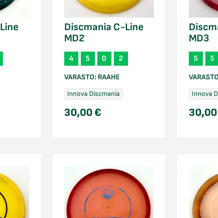
Line
Discmania C-Line
Discm
MD2
MD3
4
5
0
2
5
5
VARASTO:
RAAHE
VARAST
Innova Discmania
Innova 
30,00
€
30,0