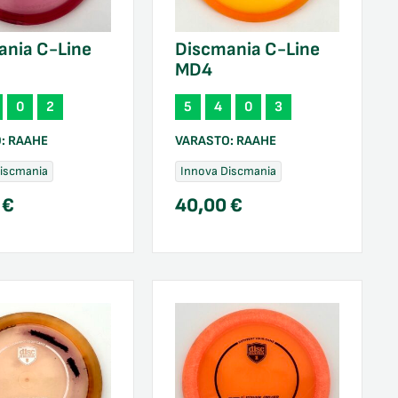
ania C-Line
Discmania C-Line
MD4
0
2
5
4
0
3
O:
RAAHE
VARASTO:
RAAHE
Discmania
Innova Discmania
0
€
40,00
€