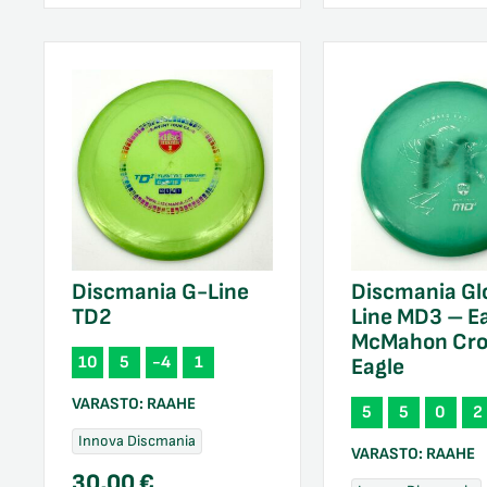
Discmania G-Line
Discmania Gl
TD2
Line MD3 – E
McMahon Cr
10
5
-4
1
Eagle
VARASTO:
RAAHE
5
5
0
2
Innova Discmania
VARASTO:
RAAHE
30,00
€