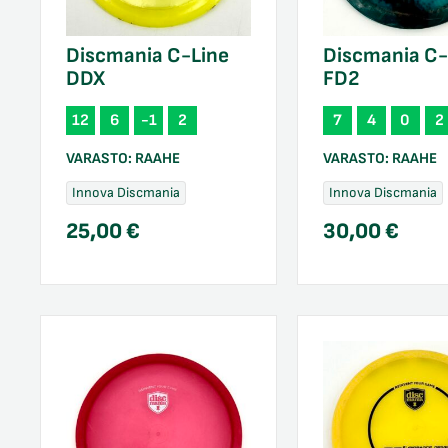
Discmania C-Line
Discmania C-
DDX
FD2
12
6
-1
2
7
4
0
2
VARASTO:
RAAHE
VARASTO:
RAAHE
Innova Discmania
Innova Discmania
25,00
€
30,00
€