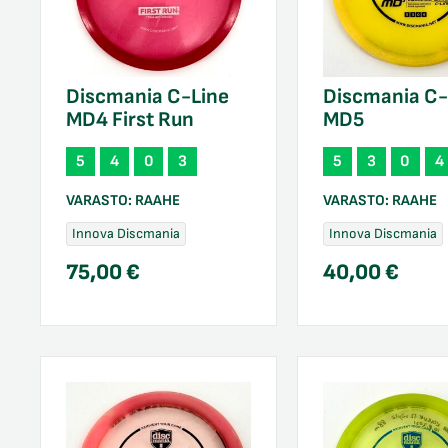
Discmania C-Line
Discmania C-
MD4 First Run
MD5
5
4
0
3
5
3
0
4
VARASTO:
RAAHE
VARASTO:
RAAHE
Innova Discmania
Innova Discmania
75,00
€
40,00
€