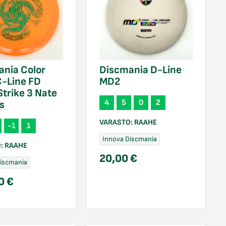
ania Color
Discmania D-Line
C-Line FD
MD2
Strike 3 Nate
4
5
0
2
s
VARASTO:
RAAHE
-1
1
Innova Discmania
O:
RAAHE
20,00
€
Discmania
00
€