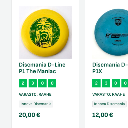
Discmania D-Line
Discmania D-
P1 The Maniac
P1X
2
3
0
0
2
3
0
0
VARASTO:
RAAHE
VARASTO:
RAAHE
Innova Discmania
Innova Discmania
20,00
€
12,00
€