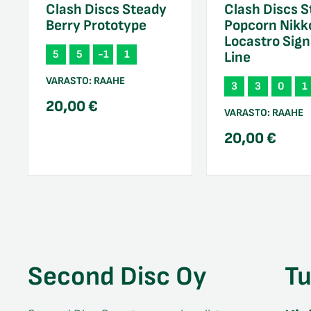
Clash Discs Steady
Clash Discs 
Berry Prototype
Popcorn Nikk
Locastro Sign
5
5
-1
1
Line
VARASTO:
RAAHE
3
3
0
1
20,00
€
VARASTO:
RAAHE
20,00
€
Second Disc Oy
T