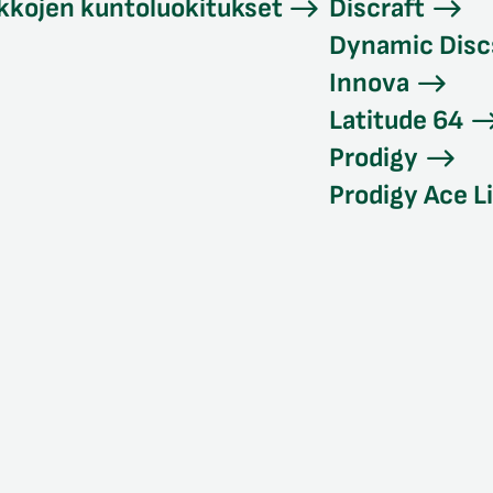
kkojen kuntoluokitukset
Discraft
Dynamic Disc
Innova
Latitude 64
Prodigy
Prodigy Ace L