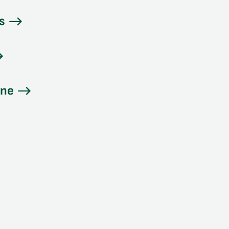
s
ine