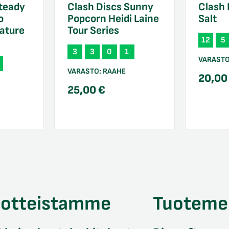
Steady
Clash Discs Sunny
Clash 
o
Popcorn Heidi Laine
Salt
ature
Tour Series
12
5
3
3
0
1
VARAST
VARASTO:
RAAHE
20,0
25,00
€
uotteistamme
Tuoteme