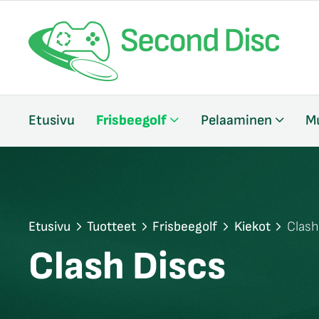
/sulje
Etusivu
Frisbeegolf
Pelaaminen
M
likko
/sulje
likko
/sulje
likko
Etusivu
Tuotteet
Frisbeegolf
Kiekot
Clash
Clash Discs