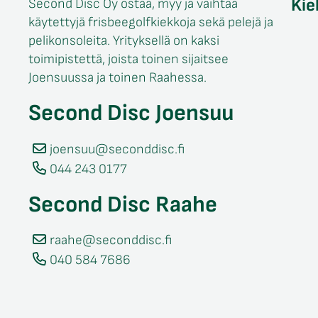
Kie
Second Disc Oy ostaa, myy ja vaihtaa
käytettyjä frisbeegolfkiekkoja sekä pelejä ja
pelikonsoleita. Yrityksellä on kaksi
toimipistettä, joista toinen sijaitsee
Joensuussa ja toinen Raahessa.
Second Disc Joensuu
joensuu@seconddisc.fi
044 243 0177
Second Disc Raahe
raahe@seconddisc.fi
040 584 7686