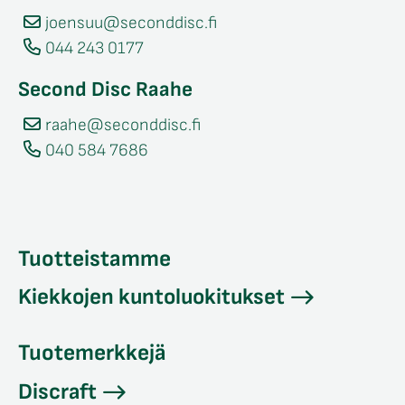
joensuu@seconddisc.fi
044 243 0177
Second Disc Raahe
raahe@seconddisc.fi
040 584 7686
Tuotteistamme
Kiekkojen kuntoluokitukset
Tuotemerkkejä
Discraft