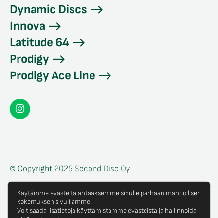
Dynamic Discs
Innova
Latitude 64
Prodigy
Prodigy Ace Line
Seconddisc
Instagramissa
© Copyright 2025 Second Disc Oy
Tietosuojaseloste
Käytämme evästeitä antaaksemme sinulle parhaan mahdollisen
kokemuksen sivuillamme.
Tilaus- ja toimitusehdot
Voit saada lisätietoja käyttämistämme evästeistä ja hallinnoida