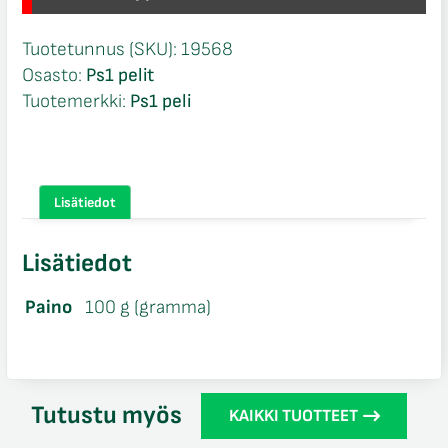
Tuotetunnus (SKU):
19568
Osasto:
Ps1 pelit
Tuotemerkki:
Ps1 peli
Lisätiedot
Lisätiedot
Paino
100 g (gramma)
Tutustu myös
KAIKKI TUOTTEET