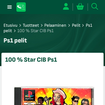
Etusivu
Tuotteet
Pelaaminen
Pelit
Ps1
pelit
100 % Star CIB Ps1
/sulje
Ps1 pelit
likko
/sulje
likko
100 % Star CIB Ps1
/sulje
likko