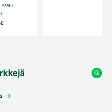
O:
RAAHE
li
0
€
rkkejä
Secon
Instag
s