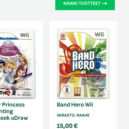
KAIKKI TUOTTEET
 Princess
Band Hero Wii
nting
VARASTO:
RAAHE
book uDraw
15,00
€