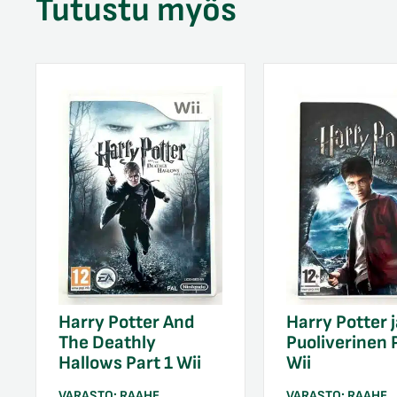
Tutustu myös
Harry Potter And
Harry Potter j
The Deathly
Puoliverinen 
Hallows Part 1 Wii
Wii
VARASTO:
RAAHE
VARASTO:
RAAHE