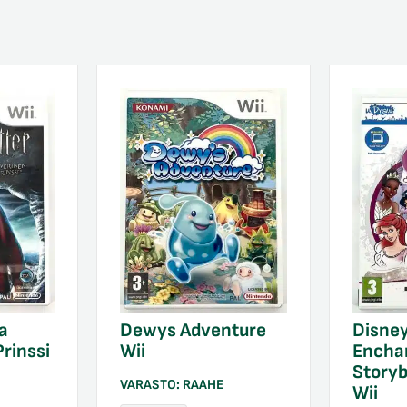
a
Dewys Adventure
Disney
Prinssi
Wii
Encha
Story
VARASTO:
RAAHE
Wii