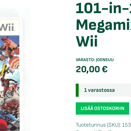
101-in-
Megamix
Wii
VARASTO:
JOENSUU
20,00
€
1 varastossa
101-
LISÄÄ OSTOSKORIIN
in-
1
Tuotetunnus (SKU):
15
Party