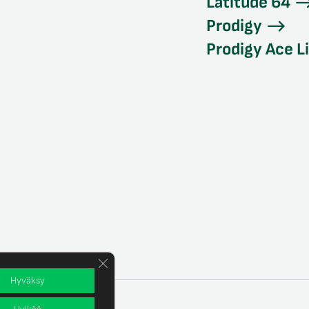
Latitude 64
Prodigy
Prodigy Ace L
Sulje evästebanneri
Hyväksy