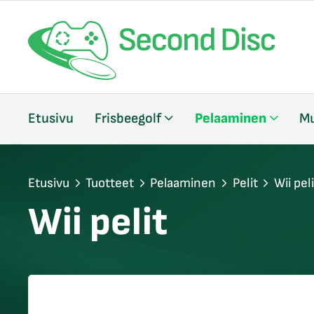
/sulje
Etusivu
Frisbeegolf
Pelaaminen
Mu
likko
/sulje
likko
/sulje
Etusivu
Tuotteet
Pelaaminen
Pelit
Wii peli
likko
Wii pelit