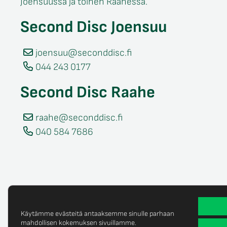
Joensuussa ja toinen Raahessa.
Second Disc Joensuu
joensuu@seconddisc.fi
044 243 0177
Second Disc Raahe
raahe@seconddisc.fi
040 584 7686
Käytämme evästeitä antaaksemme sinulle parhaan
mahdollisen kokemuksen sivuillamme.