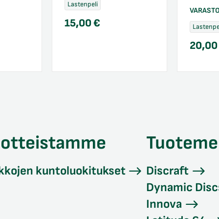
Lastenpeli
VARAST
15,00
€
Lastenpe
20,0
uotteistamme
Tuoteme
kkojen kuntoluokitukset
Discraft
Dynamic Disc
Innova