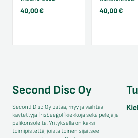
40,00
€
40,00
€
Second Disc Oy
T
Kie
Second Disc Oy ostaa, myy ja vaihtaa
käytettyjä frisbeegolfkiekkoja sekä pelejä ja
pelikonsoleita. Yrityksellä on kaksi
toimipistettä, joista toinen sijaitsee