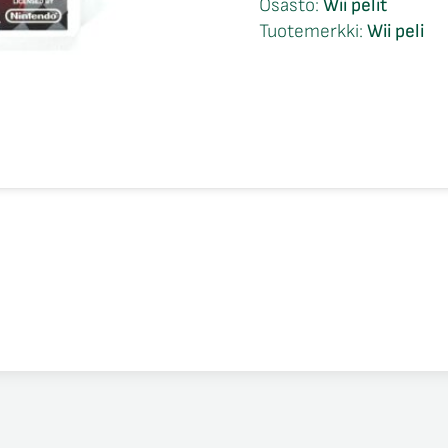
Osasto:
Wii pelit
Megamix
Tuotemerkki:
Wii peli
Sports
CIB
Wii
määrä