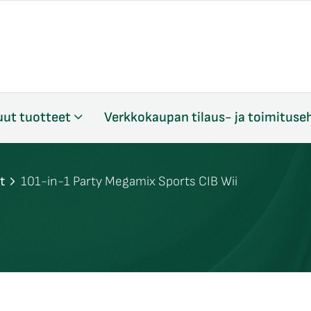
ut tuotteet
Verkkokaupan tilaus- ja toimituse
t
101-in-1 Party Megamix Sports CIB Wii