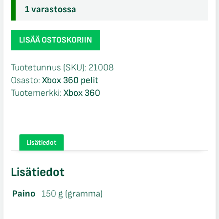
1 varastossa
Battlefield:
LISÄÄ OSTOSKORIIN
Bad
Company
Tuotetunnus (SKU):
21008
Xbox
Osasto:
Xbox 360 pelit
360
Tuotemerkki:
Xbox 360
määrä
Lisätiedot
Lisätiedot
Paino
150 g (gramma)