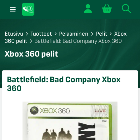
Etusivu
Tuotteet
Pelaaminen
Pelit
Xbox
360 pelit
Battlefield: Bad Company Xbox 360
/sulje
Xbox 360 pelit
likko
/sulje
likko
Battlefield: Bad Company Xbox
/sulje
360
likko