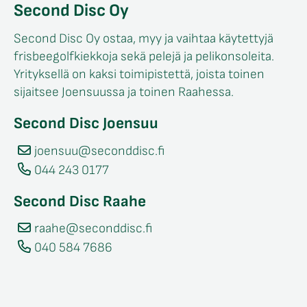
Second Disc Oy
Second Disc Oy ostaa, myy ja vaihtaa käytettyjä
frisbeegolfkiekkoja sekä pelejä ja pelikonsoleita.
Yrityksellä on kaksi toimipistettä, joista toinen
sijaitsee Joensuussa ja toinen Raahessa.
Second Disc Joensuu
joensuu@seconddisc.fi
044 243 0177
Second Disc Raahe
raahe@seconddisc.fi
040 584 7686