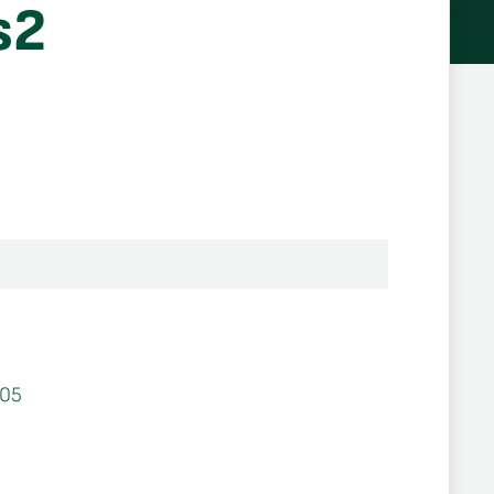
s2
05