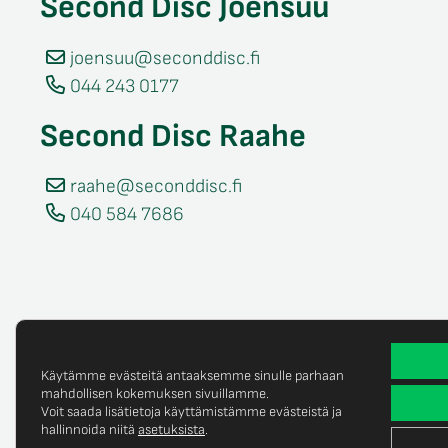
Second Disc Joensuu
joensuu@seconddisc.fi
044 243 0177
Second Disc Raahe
raahe@seconddisc.fi
040 584 7686
Käytämme evästeitä antaaksemme sinulle parhaan
mahdollisen kokemuksen sivuillamme.
Voit saada lisätietoja käyttämistämme evästeistä ja
Tietosuojaselost
© Copyright 2025 Second Disc Oy
hallinnoida niitä
asetuksista
.