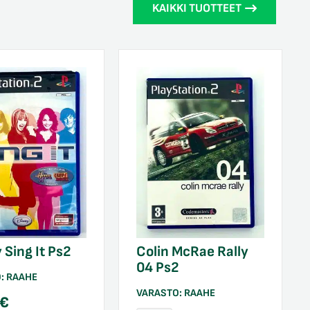
KAIKKI TUOTTEET
 Sing It Ps2
Colin McRae Rally
04 Ps2
O:
RAAHE
VARASTO:
RAAHE
€