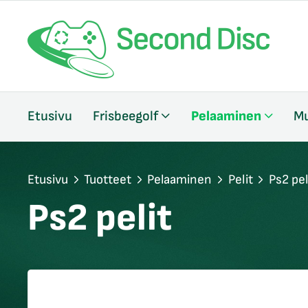
/sulje
Etusivu
Frisbeegolf
Pelaaminen
Mu
likko
/sulje
likko
/sulje
Etusivu
Tuotteet
Pelaaminen
Pelit
Ps2 pel
likko
Ps2 pelit