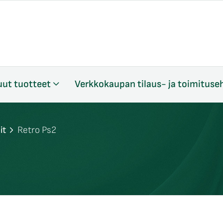
ut tuotteet
Verkkokaupan tilaus- ja toimituse
it
Retro Ps2