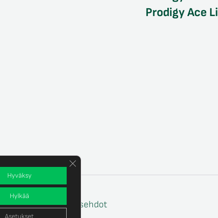
Prodigy Ace L
Sulje evästebanneri
Hyväksy
Hylkää
e
Tilaus- ja toimitusehdot
Asetukset