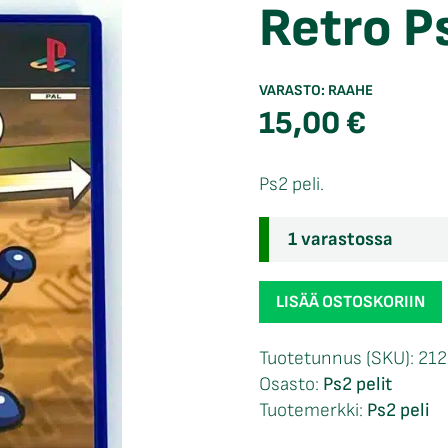
Retro P
VARASTO:
RAAHE
15,00
€
Ps2 peli.
1 varastossa
Retro
LISÄÄ OSTOSKORIIN
Ps2
määrä
Tuotetunnus (SKU):
212
Osasto:
Ps2 pelit
Tuotemerkki:
Ps2 peli