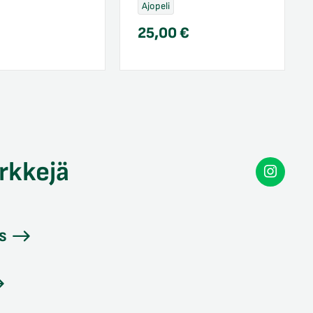
Ajopeli
25,00
€
rkkejä
Secon
Instag
s