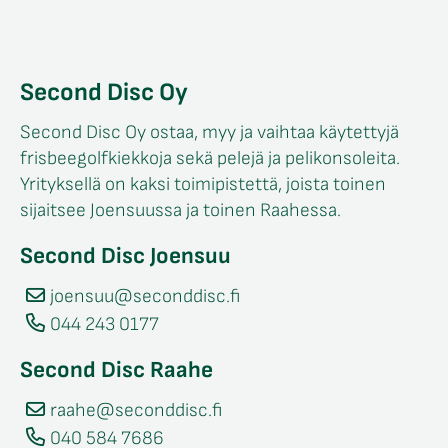
Second Disc Oy
Second Disc Oy ostaa, myy ja vaihtaa käytettyjä
frisbeegolfkiekkoja sekä pelejä ja pelikonsoleita.
Yrityksellä on kaksi toimipistettä, joista toinen
sijaitsee Joensuussa ja toinen Raahessa.
Second Disc Joensuu
joensuu@seconddisc.fi
044 243 0177
Second Disc Raahe
raahe@seconddisc.fi
040 584 7686