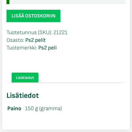
SingStar
LISÄÄ OSTOSKORIIN
SuomiPop
Ps2
Tuotetunnus (SKU):
21221
määrä
Osasto:
Ps2 pelit
Tuotemerkki:
Ps2 peli
Lisätiedot
Lisätiedot
Paino
150 g (gramma)