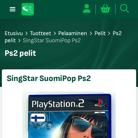
Etusivu
Tuotteet
Pelaaminen
Pelit
Ps2
pelit
SingStar SuomiPop Ps2
/sulje
Ps2 pelit
likko
/sulje
likko
SingStar SuomiPop Ps2
/sulje
likko